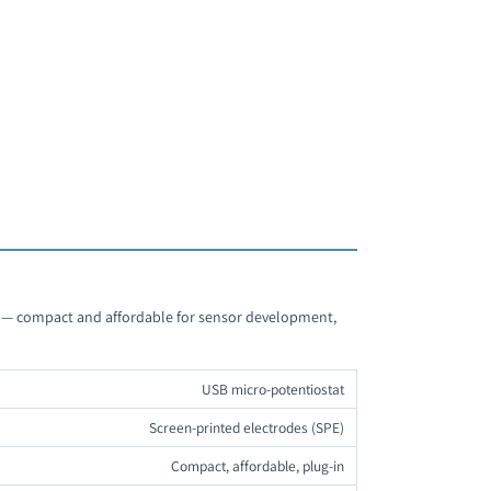
מיקרו פוטנציוסטט BT
לעמוד המוצר
ts — compact and affordable for sensor development,
USB micro-potentiostat
Screen-printed electrodes (SPE)
Compact, affordable, plug-in