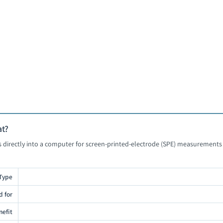
פוטנציוסטט קומפקטי
ל
לעמוד המוצר
ל
at?
gs directly into a computer for screen-printed-electrode (SPE) measuremen
Type
d for
nefit