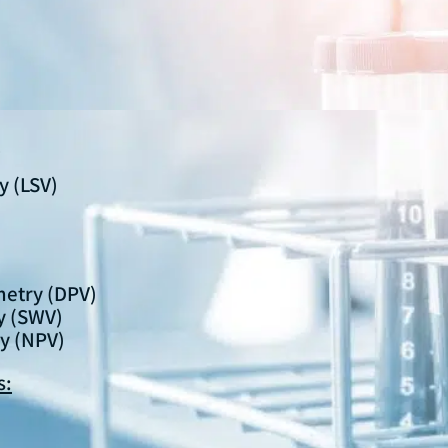
:
 (LSV)
metry (DPV)
y (SWV)
y (NPV)
s: