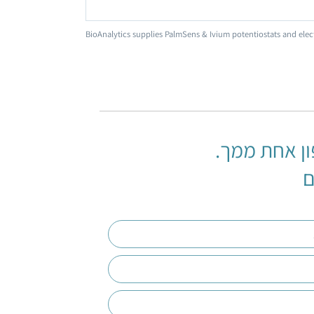
BioAnalytics supplies PalmSens & Ivium potentiostats and elec
ן אחת ממך.
ם