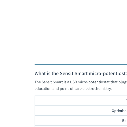
קטלוג המלא
עמוד המוצר
What is the Sensit Smart micro-potentiost
The Sensit Smart is a USB micro-potentiostat that plu
education and point-of-care electrochemistry.
Optimise
Be