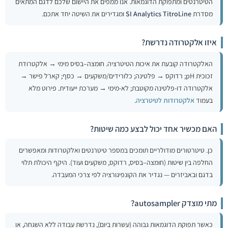
הטיטרנטים ומתפוקת הדוגמאות. אנו ממפים את היישום שלכם לדגם המתאים
מסדרת
SI Analytics TitroLine
ומגדירים את השיטה יחד אתכם.
איזו אלקטרודה נדרשת?
האלקטרודה קובעת את איכות הטיטרציה. חומצה–בסיס מימי → אלקטרודת
זכוכית pH; רדוקס → פלטינה; כלורידים/משקעים → כסף; קארל פישר →
אלקטרודה דו-פלטינה מקוטבת; לא-מימי → מערכת ייעודית. פירוט מלא
בעמוד
אלקטרודות לטיטרציה
.
האם מכשיר אחד יכול לבצע כמה שיטות?
כן. טיטרטורים מודולריים תומכים במספר טיטרנטים ואלקטרודות ומאפשרים
החלפה בין שיטות (חומצה–בסיס, רדוקס, משקעים ועוד). היקף היכולת תלוי
בדגם ובאביזרים — נגדיר את הקונפיגורציה לפי צרכי המעבדה.
מתי מוצדק autosampler?
כאשר תפוקת הדוגמאות גבוהה (עשרות ביום), נדרשת עבודה ללא השגחה, או