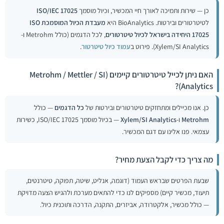
כן — שירות ותמיכה לאורך חיי המכשיר, וכיול מוסמך
ISO/IEC 17025
לטיטרטורים ובירטות. BioAnalytics היא
מעבדת הכיול המוסמכת ISO
17025 היחידה בישראל לכיול טיטרטורים
, לכל הדגמים (כולל Metrohm ו-
Xylem/SI Analytics). פירוט ב
עמוד כיול טיטרטור
.
האם ניתן לכייל טיטרטורים קיימים (Metrohm / Mettler / SI
Analytics)?
כן. אנו מכיילים ומתחזקים טיטרטורים ובירטות של
כל הדגמים
— כולל
Metrohm
ו-
Xylem/SI Analytics
— בכיול מוסמך ISO/IEC 17025, כשירות
עצמאי. פנו אלינו עם דגם המכשיר.
מה צריך כדי לקבל הצעת מחיר?
שבעת הפרטים שבראש העמוד (דוגמה, אנליט, שיטה, תפוקה, טיטרנטים,
תיעוד, מכשיר קיים) מספיקים לנו כדי להתאים מערכת ולהגיש הצעה מדויקת
— כולל מכשיר, אלקטרודה, אביזרים, התקנה, הדרכה ותוכנית כיול.