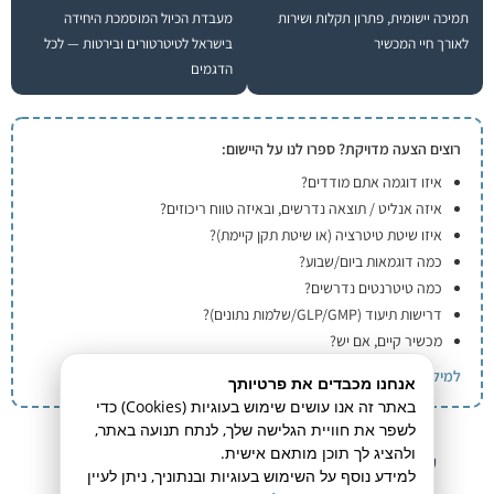
תמיכה יישומית, פתרון תקלות ושירות
מעבדת הכיול המוסמכת היחידה
לאורך חיי המכשיר
בישראל לטיטרטורים ובירטות — לכל
הדגמים
רוצים הצעה מדויקת? ספרו לנו על היישום:
איזו דוגמה אתם מודדים?
איזה אנליט / תוצאה נדרשים, ובאיזה טווח ריכוזים?
איזו שיטת טיטרציה (או שיטת תקן קיימת)?
כמה דוגמאות ביום/שבוע?
כמה טיטרנטים נדרשים?
דרישות תיעוד (GLP/GMP/שלמות נתונים)?
מכשיר קיים, אם יש?
למילוי פרטים וקבלת ייעוץ ←
אנחנו מכבדים את פרטיותך
באתר זה אנו עושים שימוש בעוגיות (Cookies) כדי
לשפר את חוויית הגלישה שלך, לנתח תנועה באתר,
ולהציג לך תוכן מותאם אישית.
שאלות ותשובות — בחירת טיטרטור אוטומטי
למידע נוסף על השימוש בעוגיות ובנתוניך, ניתן לעיין