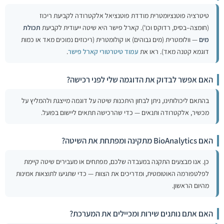
טיטרציה פוטנציומטרית מודדת פוטנציאל אלקטרודה לקביעת ריכוז
(חומצה–בסיס, רדוקס וכו'). קארל פישר היא שיטה ייעודית לקביעת
תכולת
מים
— וולומטרית (מים גבוהים) או קולומטרית (ריכוזים נמוכים מאד או כמות
דוגמא קטנה מאד). ראו את
עמוד טיטרטורי קארל פישר
.
האם אפשר לבדוק את הדוגמה שלי לפני רכישה?
בהתאם ליכולותינו, ניתן לבחון היתכנות שיטה על דוגמה מייצגת ולהמליץ על
מכשיר, אלקטרודה ותנאים — כדי שהרכישה תתאים ליישום בפועל.
האם BioAnalytics מתקינה ומפתחת את השיטה?
כן. אנו מבצעים התקנה במעבדה שלכם, מפתחים או מעבירים שיטה קיימת
לפלטפורמה האוטומטית, ומדריכים את הצוות — כדי שתגיעו לתוצאות אמינות
מהיום הראשון.
האם אתם נותנים שירות ומכיילים את המערכת?