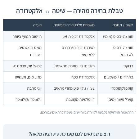
טבלת בחירה מהירה — שיטה ↔ אלקטרודה
יישום / תגובה
משפחת אלקטרודה טיפוסית
הערה
חומצה–בסיס (מימי)
אלקטרודת זכוכית pH
היישום הנפוץ ביותר
חומצה–בסיס
מערכת זכוכית/רפרנס
ממס וריאגנטים
לא-מימי
ללא-מימי
ייעודיים
רדוקס
פלטינה (או מתכת מתאימה)
למשל יוד, פרמנגנט
כלורידים / משקעים
אלקטרודת כסף
מזון, מים, תעשייה
קומפלקסומטרי
ISE / גילוי פוטומטרי מתאים
יוני מתכת
קארל פישר (מים)
דו-פלטינה מקוטבת
וולומטרי/קולומטרי
* ההתאמה המדויקת נקבעת לפי הדגם והיישום. נשמח להתאים עבורכם.
רוצים שנתאים לכם מערכת טיטרציה מלאה?