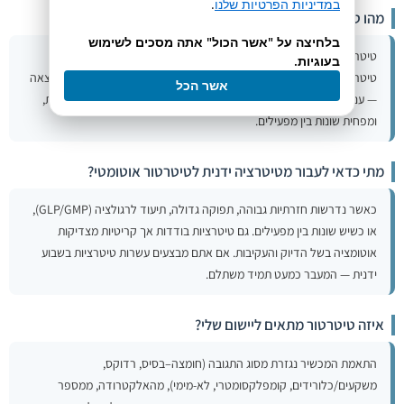
במדיניות הפרטיות שלנו
.
מהו טיטרטור אוטומטי?
בלחיצה על "אשר הכול" אתה מסכים לשימוש
טיטרטור אוטומטי הוא מכשיר המבצע טיטרציה בקרה ממוחשבת: הוספת
בעוגיות.
טיטרנט מדודה, מדידת אות האלקטרודה, זיהוי נקודת הסיום וחישוב התוצאה
אשר הכל
— עם תיעוד מלא. הוא משפר דיוק, חזרתיות ותיעוד לעומת טיטרציה ידנית,
ומפחית שונות בין מפעילים.
מתי כדאי לעבור מטיטרציה ידנית לטיטרטור אוטומטי?
כאשר נדרשות חזרתיות גבוהה, תפוקה גדולה, תיעוד לרגולציה (GLP/GMP),
או כשיש שונות בין מפעילים. גם טיטרציות בודדות אך קריטיות מצדיקות
אוטומציה בשל הדיוק והעקיבות. אם אתם מבצעים עשרות טיטרציות בשבוע
ידנית — המעבר כמעט תמיד משתלם.
איזה טיטרטור מתאים ליישום שלי?
התאמת המכשיר נגזרת מסוג התגובה (חומצה–בסיס, רדוקס,
משקעים/כלורידים, קומפלקסומטרי, לא-מימי), מהאלקטרודה, ממספר