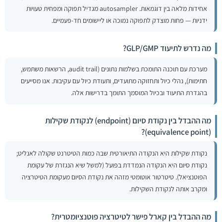
אחידות מלאה בין דוגמאות. autosampler מגדיל תפוקה ומפחית טעויות
ידניות — פחות מוצדק לתפוקה נמוכה או ליישומים חד-פעמיים.
מה נדרש לתיעוד GLP/GMP?
מערכת עם תוכנה התומכת בשלמות נתונים (audit trail, הרשאות משתמש,
חתימות), נהלי כיול ותחזוקה מתועדים, ותעודת כיול עם עקיבות. אנו מסייעים
בהגדרת התיעוד ובכיול המוסמך התומך בדרישות אלה.
מה ההבדל בין נקודת סיום (endpoint) לנקודת שקילות
(equivalence point)?
נקודת שקילות היא הנקודה התיאורטית שבה כמות הטיטרנט שקולה לאנליט;
נקודת סיום היא הנקודה הנמדדת בפועל (למשל שיא הנגזרת של עקומת
הפוטנציאל). טיטרטור אוטומטי מזהה את נקודת הסיום מעקומת הטיטרציה
ומקרב אותה לנקודת השקילות.
מה ההבדל בין קארל פישר לטיטרציה פוטנציומטרית?