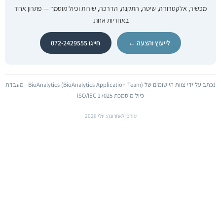
מכשיר, אלקטרודה, שיטה, התקנה, הדרכה, שירות וכיול מוסמך — פתרון אחד
באחריות אחת.
לייעוץ והצעה ←
חייגו 072-2429555
נכתב על ידי צוות היישומים של BioAnalytics (BioAnalytics Application Team) · מעבדת
כיול מוסמכת ISO/IEC 17025
עודכן לאחרונה: יולי 2026