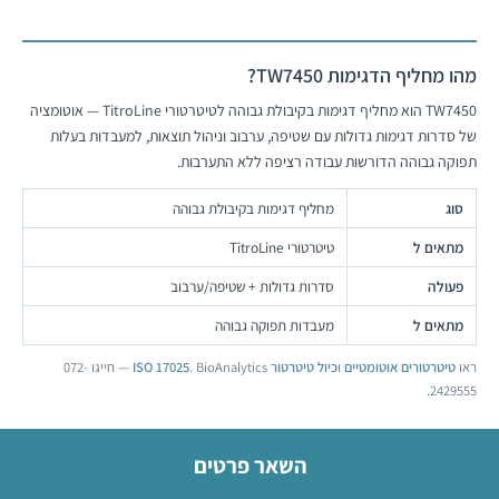
מהו מחליף הדגימות TW7450?
TW7450 הוא מחליף דגימות בקיבולת גבוהה לטיטרטורי TitroLine — אוטומציה
של סדרות דגימות גדולות עם שטיפה, ערבוב וניהול תוצאות, למעבדות בעלות
תפוקה גבוהה הדורשות עבודה רציפה ללא התערבות.
סוג
מחליף דגימות בקיבולת גבוהה
מתאים ל
טיטרטורי TitroLine
פעולה
סדרות גדולות + שטיפה/ערבוב
מתאים ל
מעבדות תפוקה גבוהה
ראו
טיטרטורים אוטומטיים
ו
כיול טיטרטור ISO 17025
. BioAnalytics — חייגו 072-
2429555.
השאר פרטים