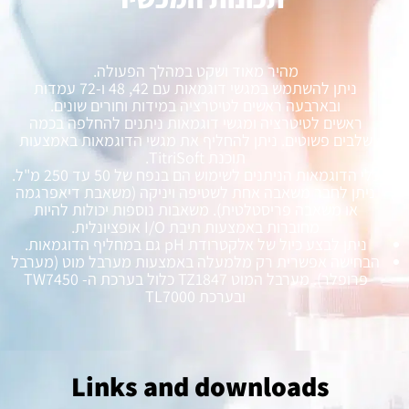
מהיר מאוד ושקט במהלך הפעולה.
ניתן להשתמש במגשי דוגמאות עם 42, 48 ו-72 עמדות
ובארבעה ראשים לטיטרציה במידות וחורים שונים.
ראשים לטיטרציה ומגשי דוגמאות ניתנים להחלפה בכמה
שלבים פשוטים. ניתן להחליף את מגשי הדוגמאות באמצעות
תוכנת TitriSoft.
כלי הדוגמאות הניתנים לשימוש הם בנפח של 50 עד 250 מ"ל.
ניתן לחבר משאבה אחת לשטיפה ויניקה (משאבת דיאפרגמה
או משאבה פריסטלטית). משאבות נוספות יכולות להיות
מחוברות באמצעות תיבת I/O אופציונלית.
ניתן לבצע כיול של אלקטרודת pH גם במחליף הדוגמאות.
הבחישה אפשרית רק מלמעלה באמצעות מערבל מוט (מערבל
פרופלר). מערבל המוט TZ1847 כלול בערכת ה- TW7450
ובערכת TL7000
Links and downloads​