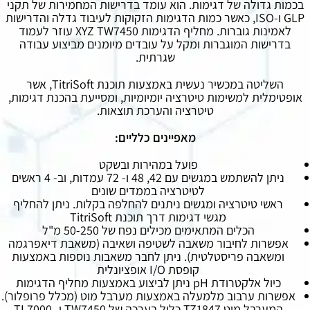
בכמות גדולה של דגימות. הוא עומד בדרישות המחמירות של תקני
GLP ו-ISO, כאשר כמות הדגימות הזקוקות לעיבוד גדלה והדרישות
לאמינות גוברות. מחליף הדגימות XYZ TW7450 עוזר לעמוד
בדרישות המוגברות ומקל על עובדים מיומנים מביצוע עבודה
שגרתית.
השליטה במכשיר נעשית באמצעות תוכנת TitriSoft, אשר
אופטימלית למשימות טיטרציה יומיומיות, ומסייעת בהכנת דגימות,
טיטרציה והערכת תוצאות.
מאפיינים כלליים:
פועל במהירות ובשקט
ניתן להשתמש במגשים עם 42, 48 ו- 72 עמדות, וב- 4 ראשים
לטיטרציה בממדים שונים
ראשי טיטרציה ומגשים ניתנים להחלפה בקלות. ניתן להחליף
מגשי דגימות דרך תוכנת TitriSoft
הכלים המתאימים מכילים נפח של 50-250 מ"ל
אפשרות לחיבור משאבה לשטיפה ושאיבה (משאבת דיאפרגמה
ומשאבה פריסטלטית). ניתן לחבר משאבות נוספות באמצעות
קופסת I/O אופציונלית
כיול אלקטרודת pH ניתן לביצוע באמצעות מחליף הדגימות
אפשרות ערבוב מלמעלה באמצעות מערבל מוט (מכלל פרופלור).
המערבל מוט TZ1847 כלול בערכה של TW7450 ו- TL7000