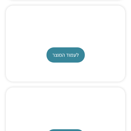
Entry Level Titrator
TL 5000
לעמוד המוצר
Titration Software
Titrisoft