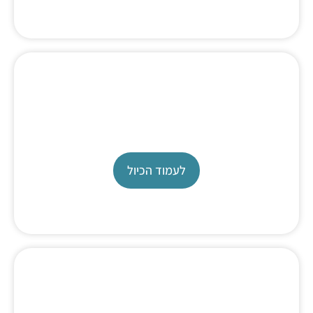
Titration Autosampler
TW7200
לעמוד הכיול
כיול בירטה