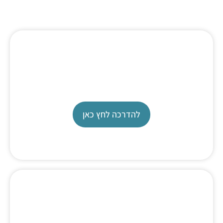
טיטרציה של כלורידים
דפי עזר
להדרכה לחץ כאן
Exchange unit