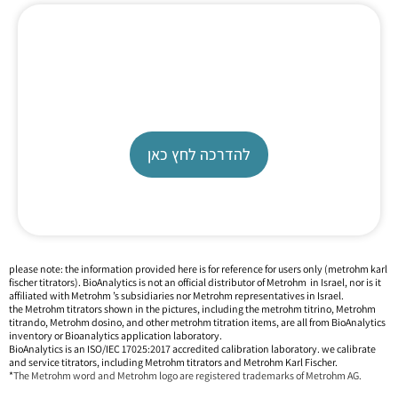
Karl Fischer Tutorial
TL 7500
להדרכה לחץ כאן
please note: the information provided here is for reference for users only (metrohm karl
fischer titrators). BioAnalytics is not an official ‎distributor of Metrohm in Israel, nor is it
affiliated with Metrohm ’s subsidiaries nor Metrohm representatives in ‎Israel.‎
the Metrohm titrators shown in the pictures, including the metrohm titrino, Metrohm
titrando, Metrohm dosino, and other metrohm titration items, are all from BioAnalytics
inventory or Bioanalytics application laboratory.
BioAnalytics is an ISO/IEC 17025:2017 accredited calibration laboratory. we calibrate
and service titrators, including Metrohm titrators and Metrohm Karl Fischer.
*
The Metrohm word and Metrohm logo are registered trademarks of Metrohm AG.