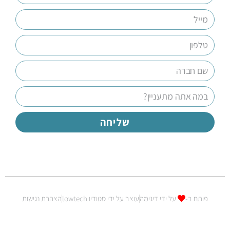
שליחה
פותח ב-
על ידי דיגימה
עוצב על ידי סטודיו lowtech
הצהרת נגישות