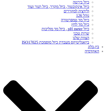
כיול בירטה
כיול אינקובטור, כיול מקרר, כיול תנור ועוד
ולידציה למקררים
נוהל 126
כיול מד טמפרטורה
כיול מד לחץ
כיול pH meter , כיול מד מוליכות
שרות טכני
הצוות שלנו
ביואנליטיקס מעבדת כיול מוסמכת ISO17025
ביו-בלוג
האקדמיה