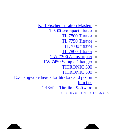
Karl Fischer Titration Masters
TL 5000-compact titrator
TL 7500 Titrator
TL 7750 Titrator
TL7000 titrator
TL 7800 Titrator
TW 7200 Autosampler
TW 7450 Sample Changer
TITRONIC 300
TITRONIC 500
Exchangeable heads for titrators and piston
burettes
TitriSoft – Titration Software
מערכות ניטור טמפרטורה