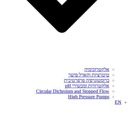
אלקטרוכימיה
טיטרציות וקארל פישר
כרומטוגרפיה פרפרטיבית
אלקטרודות ומכשירי pH
Circular Dichroism and Stopped Flow
High Pressure Pumps
EN