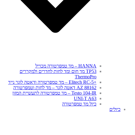
HANNA – מד טמפרטורה מכוייל
TP53 מד חום ומד לחות לחדרים ולמקררים
ThermoPro
+Elitech RC-5 – מד טמפרטורה ודאטה לוגר נייד
AZ 88162 דאטה לוגר – מד לחות וטמפרטורה
Testo 104-IR – מד טמפרטורה לתעשיית המזון
UNI-T A63
כיול מד טמפרטורה
כיולים