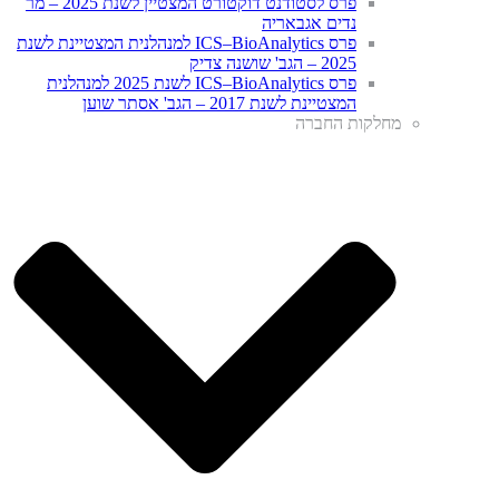
פרס לסטודנט דוקטורט המצטיין לשנת 2025 – מר
נדים אגבאריה
פרס ICS–BioAnalytics למנהלנית המצטיינת לשנת
2025 – הגב' שושנה צדיק
פרס ICS–BioAnalytics לשנת 2025 למנהלנית
המצטיינת לשנת 2017 – הגב' אסתר שוען
מחלקות החברה