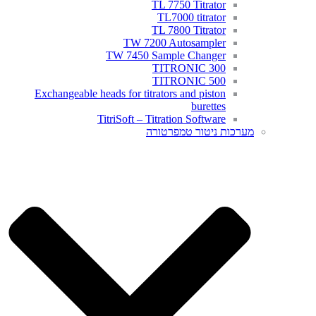
TL 7750 Titrator
TL7000 titrator
TL 7800 Titrator
TW 7200 Autosampler
TW 7450 Sample Changer
TITRONIC 300
TITRONIC 500
Exchangeable heads for titrators and piston
burettes
TitriSoft – Titration Software
מערכות ניטור טמפרטורה