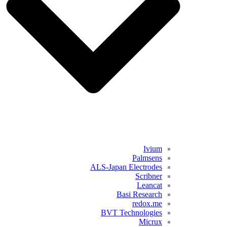
Ivium
Palmsens
ALS-Japan Electrodes
Scribner
Leancat
Basi Research
redox.me
BVT Technologies
Micrux