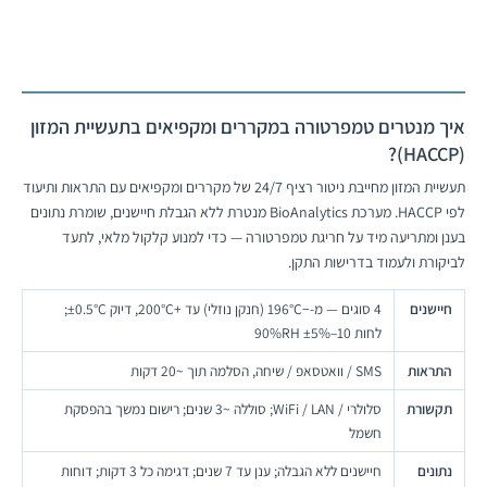
איך מנטרים טמפרטורה במקררים ומקפיאים בתעשיית המזון
(HACCP)?
תעשיית המזון מחייבת ניטור רציף 24/7 של מקררים ומקפיאים עם התראות ותיעוד
לפי HACCP. מערכת BioAnalytics מנטרת ללא הגבלת חיישנים, שומרת נתונים
בענן ומתריעה מיד על חריגת טמפרטורה — כדי למנוע קלקול מלאי, לתעד
לביקורת ולעמוד בדרישות התקן.
חיישנים
4 סוגים — מ-−196°C (חנקן נוזלי) עד +200°C, דיוק ±0.5°C;
לחות 10–90%RH ±5%
התראות
SMS / וואטסאפ / שיחה, הסלמה תוך ~20 דקות
תקשורת
סלולרי / WiFi / LAN; סוללה ~3 שנים; רישום נמשך בהפסקת
חשמל
נתונים
חיישנים ללא הגבלה; ענן עד 7 שנים; דגימה כל 3 דקות; דוחות