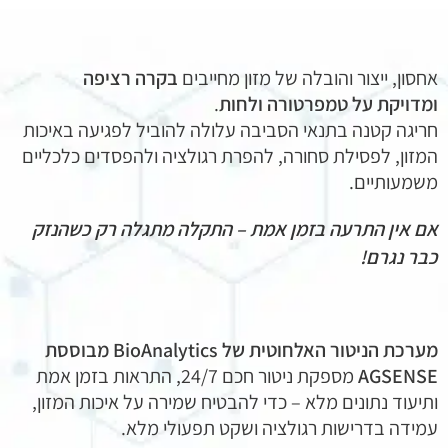
חסון, ייצור והובלה של מזון מחייבים
בקרה רציפה
מדויקת על טמפרטורה ולחות
.
ריגה קטנה בתנאי הסביבה עלולה להוביל לפגיעה באיכות
מזון, לפסילת סחורה, להפרת רגולציה ולהפסדים כלכליים
שמעותיים.
ם אין התרעה בזמן אמת – התקלה מתגלה רק כשהנזק
בר נגרם!
מערכת הניטור האלחוטית של BioAnalytics מבוססת
AGSENS
מספקת ניטור חכם 24/7, התראות בזמן אמת
תיעוד נתונים מלא – כדי להבטיח שמירה על איכות המזון,
מידה בדרישות רגולציה ושקט תפעולי מלא.