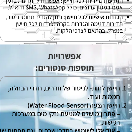
התרעות מיידיות לכל חיישן:
אפשרות להתרעות בזמן
אמת במגוון ערוצים, כולל SMS, WhatsApp ודוא"ל.
הגדרות אישיות לכל חיישן:
ניתן להגדיר תחומי ניטור,
תדירות דגימה והגדרות בקרה נפרדות לכל חיישן
בנפרד, בהתאם לצרכי הלקוח.
אפשרויות
תוספות סנסורים:
חיישן לחות- לניטור של חדרים, חדרי הבחלה,
חממות ועוד.
חיישן הצפה
(Water Flood Sensor)
– פתרון מושלם למניעת נזקי מים במערכות
רגישות
.
– אידיאלי לשימוש בחדרי שרתים, וגם תחתית של