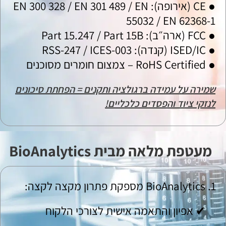
● CE (אירופה): EN 300 328 / EN 301 489 / EN
55032 / EN 62368-1
● FCC (ארה״ב): Part 15.247 / Part 15B
● ISED/IC (קנדה): RSS-247 / ICES-003
● RoHS Certified – צמצום חומרים מסוכנים
שמירה על עמידה ברגולציה ותקנים = הפחתת סיכונים
לנזקי ציוד והפסדים כלכליים!
מעטפת מלאה מבית BioAnalytics
BioAnalytics מספקת פתרון מקצה לקצה:
✔ אפיון והתאמה אישית לצורכי הלקוח