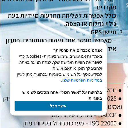
מקררים.
כולל אפשרות לשליחת התרעות מיידיות בעת
גילוי נזילות או הצפה
.
חיישן
GPS
– מאפשר מעקב אחר מיקום הסנסורים, פתרון
אידיאלי משאיות מזון.
אנחנו מכבדים את פרטיותך
באתר זה אנו עושים שימוש בעוגיות (Cookies) כדי
לשפר את חוויית הגלישה שלך, לנתח תנועה באתר,
ולהציג לך תוכן מותאם אישית.
תקני המערכת:
למידע נוסף על השימוש בעוגיות ובנתוניך, ניתן לעיין
במדיניות הפרטיות שלנו
.
● נוהל 126 – משרד הבריאות
בלחיצה על "אשר הכול" אתה מסכים לשימוש
● ISO 17025 – כיול חיישנים מוסמך להבטחת דיוק
בעוגיות.
ואמינות
אשר הכל
● HACCP – ניהול בטיחות מזון
● ISO 22000 – מערכת ניהול בטיחות מזון