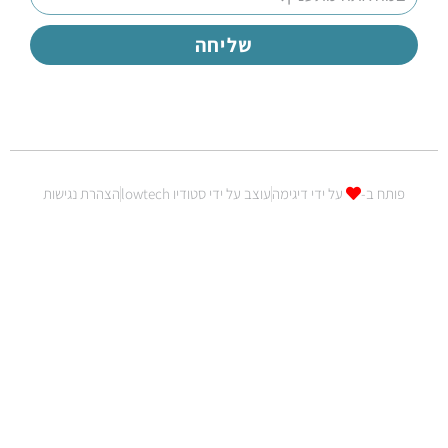
שליחה
פותח ב-
על ידי דיגימה
עוצב על ידי סטודיו lowtech
הצהרת נגישות