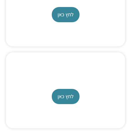
לחץ כאן
סטריפים לPH ולבדיקות כלור למזון
לחץ כאן