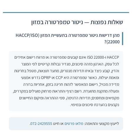
שאלות נפוצות — ניטור טמפרטורה במזון
מהן דרישות ניטור טמפרטורה בתעשיית המזון (HACCP/ISO
22000)?
HACCP ו-ISO 22000 אינם קובעים טמפרטורה או מרווח רישום אחידים
לכל עסק. הארגון מזהה סיכונים, מגדיר גבולות קריטיים לפי המוצר
והדין, קובע כיצד ובאיזו תדירות מנטרים, מתעד תוצאות, מטפל בחריגות
ומאמת יעילות. כאשר טמפרטורה היא CCP או OPRP נדרש אמצעי
מדידה מכויל, רישום המאפשר לזהות חריגה בזמן, אחריות ברורה
ופעולה מתקנת מתועדת. רשם רציף והתראות מרחוק מועילים במקררים,
מקפיאים ומחסנים; תדירות הדגימה, ספי ההתראה ומיקום החיישנים
נקבעים בהערכת סיכונים ובמיפוי.
לייעוץ מקצועי והתאמה:
מלאו פרטים
או חייגו
072-2429555
.