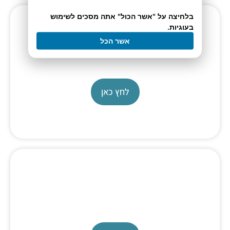
בלחיצה על "אשר הכול" אתה מסכים לשימוש
בעוגיות.
אשר הכל
Fuel Cell Fixture
kit
לחץ כאן
SOFC Test System
855