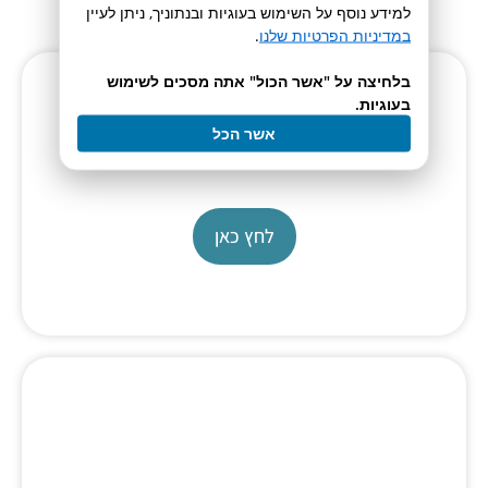
למידע נוסף על השימוש בעוגיות ובנתוניך, ניתן לעיין
במדיניות הפרטיות שלנו
.
בלחיצה על "אשר הכול" אתה מסכים לשימוש
בעוגיות.
Electrolysis Workstation
אשר הכל
670
לחץ כאן
Electrolysis Cell Fixture
kit for 600 / 620