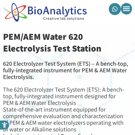
מוצרי ביואנליטיקס
620 PEM/AEM Water
Electrolysis Test Station
620 Electrolyzer Test System (ETS) – A bench-top,
fully-integrated instrument for PEM & AEM Water
Electrolysis.
The 620 Electrolyzer Test System (ETS): A bench-
top, fully-integrated instrument designed for
PEM & AEM Water Electrolysis
State-of-the-art instrument equipped for
comprehensive evaluation and characterization
פתח סרגל נגישות
of PEM & AEM water electrolyzers operating with
DI water or Alkaline solutions