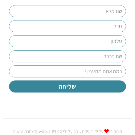
שליחה
פותח ב-
על ידי דיגימה
עוצב על ידי סטודיו lowtech
הצהרת נגישות