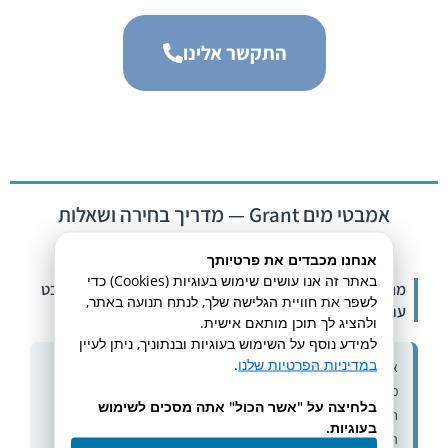
התקשר אלינו
אמבטי מים Grant — מדריך בחירה ושאלות
נפוצות
אנחנו מכבדים את פרטיותך
באתר זה אנו עושים שימוש בעוגיות (Cookies) כדי
מה ההבדל בין אמבט מים ללא ערבול, אמבט מסוחרר ואמבט
לשפר את חוויית הגלישה שלך, לנתח תנועה באתר,
עם טלטול?
ולהציג לך תוכן מותאם אישית.
למידע נוסף על השימוש בעוגיות ובנתוניך, ניתן לעיין
במדיניות הפרטיות שלנו
.
אמבט ללא ערבול מתאים לחימום ואינקובציה שגרתיים. אמבט
מסוחרר מניע את הנוזל כדי לשפר אחידות ולהעביר חום למערכת
בלחיצה על "אשר הכול" אתה מסכים לשימוש
חיצונית. אמבט עם טלטול משלב בקרת טמפרטורה עם תנועה של
בעוגיות.
הכלים ומתאים לתהליכים הדורשים גם ערבוב או אוורור. הבחירה