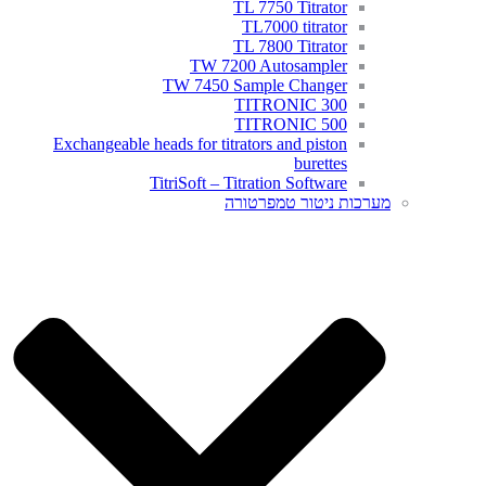
TL 7750 Titrator
TL7000 titrator
TL 7800 Titrator
TW 7200 Autosampler
TW 7450 Sample Changer
TITRONIC 300
TITRONIC 500
Exchangeable heads for titrators and piston
burettes
TitriSoft – Titration Software
מערכות ניטור טמפרטורה