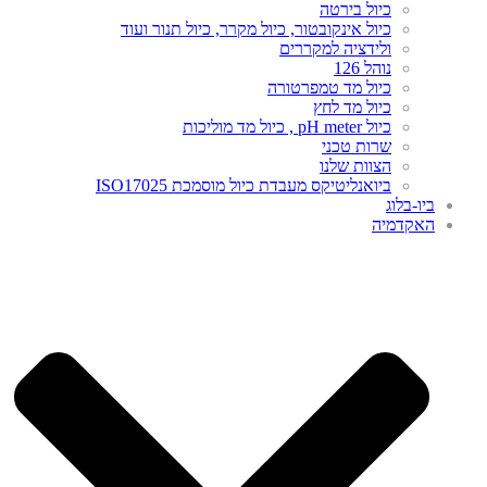
כיול בירטה
כיול אינקובטור, כיול מקרר, כיול תנור ועוד
ולידציה למקררים
נוהל 126
כיול מד טמפרטורה
כיול מד לחץ
כיול pH meter , כיול מד מוליכות
שרות טכני
הצוות שלנו
ביואנליטיקס מעבדת כיול מוסמכת ISO17025
ביו-בלוג
האקדמיה