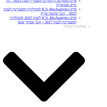
פרס לסטודנט דוקטורט המצטיין לשנת 2025 – מר
נדים אגבאריה
פרס ICS–BioAnalytics למנהלנית המצטיינת לשנת
2025 – הגב' שושנה צדיק
פרס ICS–BioAnalytics לשנת 2025 למנהלנית
המצטיינת לשנת 2017 – הגב' אסתר שוען
מחלקות החברה