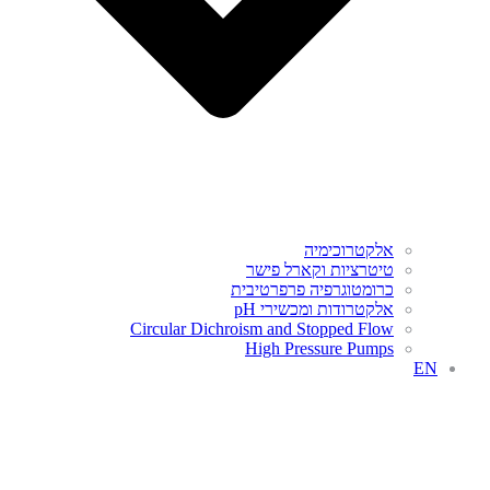
אלקטרוכימיה
טיטרציות וקארל פישר
כרומטוגרפיה פרפרטיבית
אלקטרודות ומכשירי pH
Circular Dichroism and Stopped Flow
High Pressure Pumps
EN