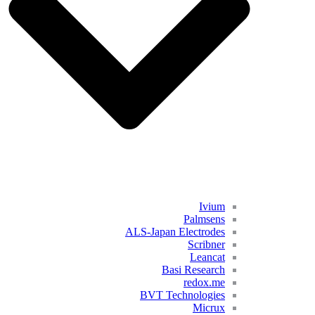
Ivium
Palmsens
ALS-Japan Electrodes
Scribner
Leancat
Basi Research
redox.me
BVT Technologies
Micrux