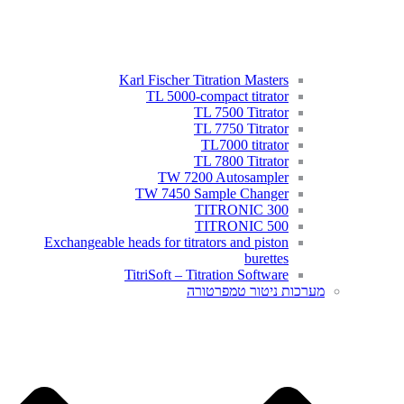
Karl Fischer Titration Masters
TL 5000-compact titrator
TL 7500 Titrator
TL 7750 Titrator
TL7000 titrator
TL 7800 Titrator
TW 7200 Autosampler
TW 7450 Sample Changer
TITRONIC 300
TITRONIC 500
Exchangeable heads for titrators and piston
burettes
TitriSoft – Titration Software
מערכות ניטור טמפרטורה