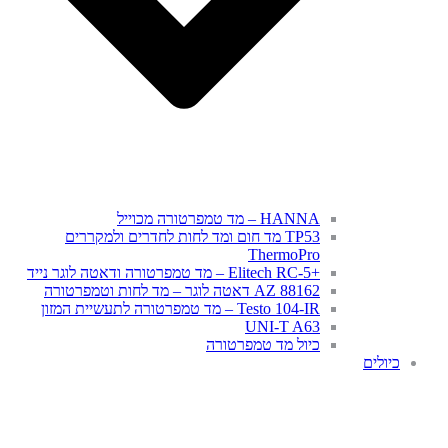
HANNA – מד טמפרטורה מכוייל
TP53 מד חום ומד לחות לחדרים ולמקררים
ThermoPro
+Elitech RC-5 – מד טמפרטורה ודאטה לוגר נייד
AZ 88162 דאטה לוגר – מד לחות וטמפרטורה
Testo 104-IR – מד טמפרטורה לתעשיית המזון
UNI-T A63
כיול מד טמפרטורה
כיולים