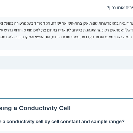
ים אותו נכון?
ה דוגמה בטמפרטורות שונות אינן ברות-השוואה ישירה. המד מודד בטמפרטורה בפועל ומ
לטמפרטורת ייחוס — בדרך כלל 20°C או 25°C. מקדם ליניארי α (%/°C) מתאים רק כשההתנהגות בקירוב ליניארית בתחום צר; לתמיסות מיו
מדידות של אותה דוגמה בשתי טמפרטורות. תעדו את טמפרטורת הייחוס, סוג הפיצוי והמקדם; בכיול 
ng a Conductivity Cell
 a conductivity cell by cell constant and sample range?