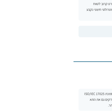
בתדירות שנקבעה ב-SOP לפי סיכון. בוחרים סטנדרט קרוב לטווח
רולוגי חיצוני נקבע
BioAnalytics מספקת בישראל מדי מוליכות שולחניים וניידים, תאי מוליכות, תמיסות כיול והתאמת חיישן ליישום, לצד תמיכה טכנית. מעבדת הכיול שלנו מוסמכת ISO/IEC 17025
ודקים גם את התא
ר.