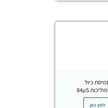
מיסת כיול
ליכות 84µS
לחץ כאן