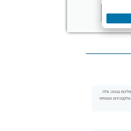
לחץ כאן
; K≈1 לרוב דוגמאות המים והתמיסות; K≈10 לתמיסות מרוכזות ומוליכות גבוהה. אלה
-אלקטרודות המפחית