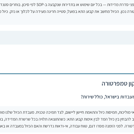
מבצעים כיול תפעולי או אימות בתמיסת מוליכות מוסמכת טרייה לפני סדרת מדידות — בכל יום שימוש או 
רה נכון. הכיול מחשב את קבוע התא בפועל; סטייה חריגה מעידה על לכלוך או נזק. כיול מט
קון טמפרטורה
מעבדות בישראל, כולל שירות?
ב להבחין בין כיול המד לבין אימות קבוע התא: כשהתוצאה תלויה בכל שרשרת המדידה, ב
רה. לפני הזמנה מסרו דגם, טווח עבודה, אי-ודאות נדרשת והאם הכיול במעבדה או באת