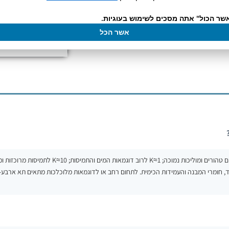
שר הכול" אתה מסכים לשימוש בעוגיות.
אשר הכל
קבוע התא K קובע באיזה טווח מתקבלת רגישות טובה: K≈0.1 למים טהורים ומוליכות נמוכה
, חומרי המבנה והעמידות הכימית. לתחום רחב או לדוגמאות מלוכלכות מתאים תא ארבע