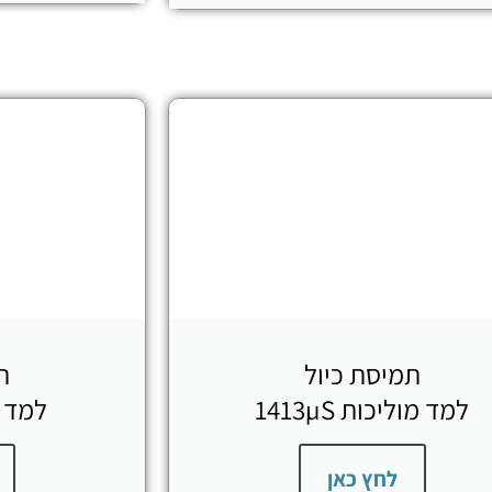
תמיסת כיול
ת
למד מוליכות 1413µS
למד מו
לחץ כאן