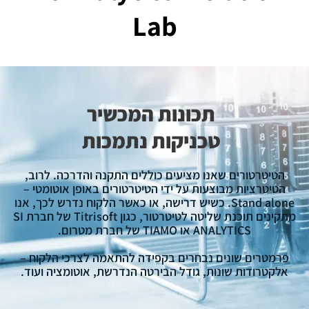
Lab
תכונות המכשיר
טכניקות נתמכות
הטיטרטורים שאנו מציעים כוללים התקנה והדרכה. לרוב,
הטיטרציות מבוצעות על ידי הטיטרטורים באופן אוטומטי –
Stand alone. כשיש דרישה, או כאשר הלקוח נדרש לכך, אנו
מתקינים תוכנת שליטה לטיטרטור, כגון Titrisoft של חברת SI
ANALYTICS או TIAMO של חברת מטרום.
פרמטרים שונים נבחרים בקפידה להתאמה לצרכי הלקוח –
אלקטרודות שונות, גודל הבירטה הנדרשת, אוטומציה ועוד.