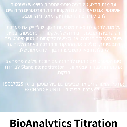
על מנת לבצע טיטרציה פוטנציומטרית בשימוש טיטרטור
אוטומטי, אנו מאפיינים עם הלקוחות את הפרמטרים הדרושים
להם לטיטרציה, רמות דיוק ומאפייני הדוגמא.
על מנת להגיע לתוצאות משביעות רצון, יש לדייק את מערכת
הטיטרציה המוצעת – בחירה של אלקטרודה מתאימה, ובניית
שיטת העבודה הנכונה. אנו מציעים ללקוחותינו מגוון טיטרטורים
רחב ביותר, וכוללים את ההתקנה וההדרכה באתר הלקוח עד
לקבלת תוצאות משביעות רצון – לדוגמאות שלו.
כיום הטיטרטורים ניתנים להתקנה עם תוכנת שליטה מהמחשב
או כתחנות עבודה עצמאיות – Stand alone titrator לבחירת
הלקוח.
את כל הטיטרטורים אנו מציעים עם כיול מוסמך בתקן ISO17025
– למערכת ולבירטה – EXCHANGE UNIT
BioAnalytics Titration