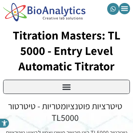
מוצרי ביואנליטיקס
Titration Masters: TL
5000 - Entry Level
Automatic Titrator​
טיטרציות פוטנציומטריות - טיטרטור
TL5000
פתח סרגל נגישות
טיטרטור TL5000 הינו מכשיר פשוט ואמין לביצוע טיטרציות