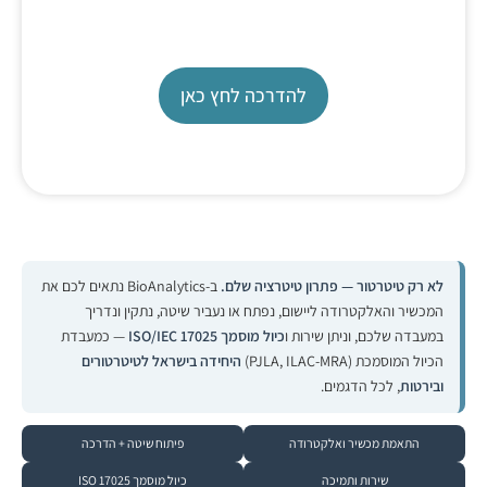
TL 7500
להדרכה לחץ כאן
לא רק טיטרטור — פתרון טיטרציה שלם.
ב-BioAnalytics נתאים לכם את
המכשיר והאלקטרודה ליישום, נפתח או נעביר שיטה, נתקין ונדריך
במעבדה שלכם, וניתן שירות ו
כיול מוסמך ISO/IEC 17025
— כמעבדת
הכיול המוסמכת (PJLA, ILAC-MRA)
היחידה בישראל לטיטרטורים
ובירטות
, לכל הדגמים.
התאמת מכשיר ואלקטרודה
פיתוח שיטה + הדרכה
שירות ותמיכה
כיול מוסמך ISO 17025