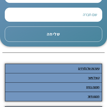
שליחה
טיטרציה של כלורידים
קארל פישר
חומצה בסיס
חמצון חיזור