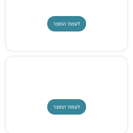
TL 7750
לעמוד המוצר
Exchangable Heads
for titrators and burettes
לעמוד המוצר