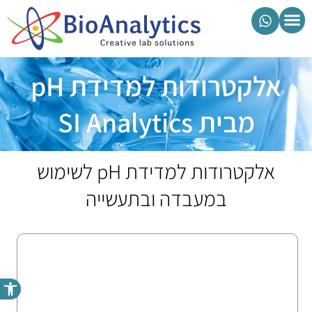
מוצרי ביואנליטיקס
אלקטרודות למדידת pH
מבית SI Analytics
אלקטרודות למדידת pH לשימוש
במעבדה ובתעשייה
פתח סרגל נגישות