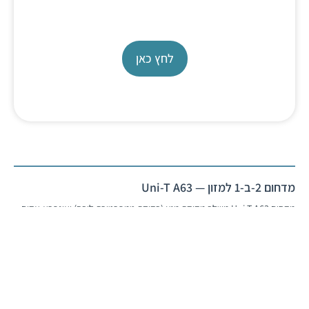
AZ 88162 USB
לחץ כאן
מדחום 2-ב-1 למזון — Uni-T A63
מדחום Uni-T A63 משלב מדידת מגע (בדיקת טמפרטורת ליבה) ואינפרא-אדום
(טמפרטורת משטח) במכשיר אחד — לבקרת טמפרטורה במזון לפי HACCP,
במטבח, בקבלה ובאחסון.
סוג
מדחום 2-ב-1 (מגע + IR)
מודד
ליבה (מגע) ומשטח (IR)