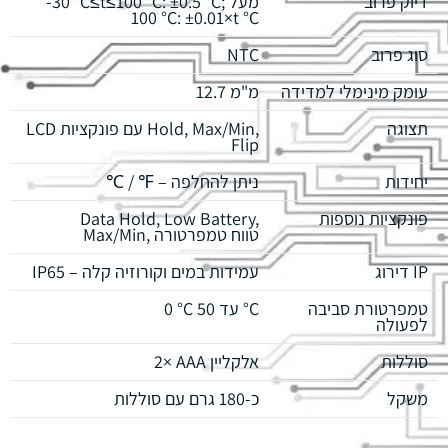
דיוק פרוב
-30 °C≤t≤100 °C: ±0.5 °C; מעל
100 °C: ±0.01×t °C
סוג פרוב
NTC
עומק מינימלי למדידה
12.7 מ"מ
תצוגה
LCD עם פונקציות Hold, Max/Min,
Flip
יחידות
℃ / ℉ – ניתן להחלפה
פונקציות נוספות
Data Hold, Low Battery,
Max/Min, טווח טמפרטורה
דירוג IP
IP65 – עמידות במים וקורוזיה קלה
טמפרטורת סביבה
0 °C עד 50 °C
לפעולה
סוללות
2× AAA אלקליין
משקל
כ‑180 גרם עם סוללות