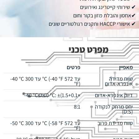
✔ שירותי קייטרינג ואירועים
✔אחסון והובלת מזון בקור וחום
✔ אישורי HACCP ותקנים רגולטוריים שונים
מפרט טכני
מאפיין
פרטים
טווח מדידה
-40 °C עד 300 °C (-40 °F עד 572
אינפרא‑אדום
°F)
דיוק אינפרא‑אדום
-40 °C≤t≤0 °C: ±(1.5+0.1×
יחס מרחק לנקודה
8:1
(D:S)
טווח מדידת פרוב
-50 °C עד 300 °C (-58 °F עד 572
°F)