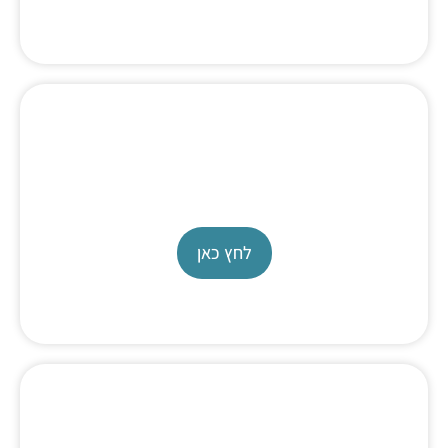
מד טמפרטורה ומד לחות
ThermoPro TP53
לחץ כאן
דאטה לוגר לחות וטמפרטורה