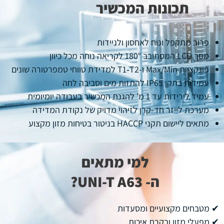
תכונות המכשיר
פרוב מתקפל ונוח לאחסון ולניידות
מסך LCD המסתובב 180° לקריאה נוחה מכל כיוון
פונקציות Max/Min ו‑T1‑T2 למדידת טווחי טמפרטורה שונים
עמידות בתקן IP65 להתזות מים וסביבה לחה
עמיד לירידות עד 1 מ’ להגנת המכשיר בעבודה יומיומית
מערכת לייזר חד‑קרן לזיהוי מדויק של נקודת המדידה
מתאים ליישום תקני HACCP בניטור בטיחות מזון מקצוע
למי מתאים
ה- UNI-T A63?
✔ מטבחים מקצועיים ומסעדות
✔ מפעלי מזון ובקרת איכות