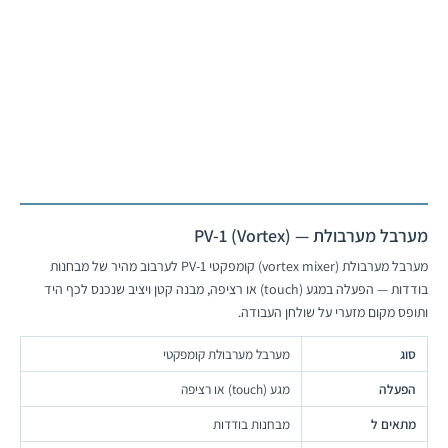
אמבט סירקולטור
לעמוד המוצר
מערבל מערבולת — PV-1 (Vortex)
מערבל מערבולת (vortex mixer) קומפקטי PV-1 לערבוב מהיר של מבחנות
בודדות — הפעלה במגע (touch) או רציפה, מבנה קטן ויציב שנכנס לכף היד
ותופס מקום מזערי על שולחן העבודה.
סוג
מערבל מערבולת קומפקטי
הפעלה
מגע (touch) או רציפה
מתאים ל
מבחנות בודדות