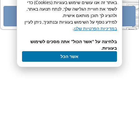
באתר זה אנו עושים שימוש בעוגיות (Cookies) כדי
לשפר את חוויית הגלישה שלך, לנתח תנועה באתר,
Grant Scientific Product Overview
ולהציג לך תוכן מותאם אישית.
למידע נוסף על השימוש בעוגיות ובנתוניך, ניתן לעיין
במדיניות הפרטיות שלנו
.
מוצרים נוספים בקטגוריה
בלחיצה על "אשר הכול" אתה מסכים לשימוש
בעוגיות.
אשר הכל
Sub Aqua Pro Unstirred
Water Baths​
אמבט מים בעל בקרת טמפרטורה מדויקת
לעמוד המוצר