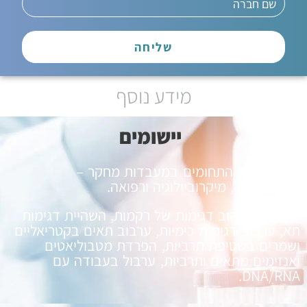
שליחה
מידע נוסף
יישומים
מתאים לכל התחומים במעבדות מחקר –
ביוטכנולוגיה, מיקרוביולוגיה ורפואה.
משמש לערבוב דגימות של רקמות, השהיית דגימות
תא, ערבוב דגימות כימיות, ערבוב תאים בקטריאליים
ושמרים בשטיפת תרביות, הפרדת מטבוליאטים
ואנזימים מתאים ותרביות, ערבול בעבודה עם
DNA/RNA.