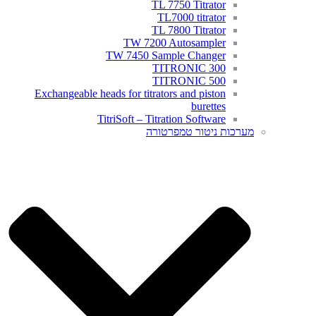
TL 7750 Titrator
TL7000 titrator
TL 7800 Titrator
TW 7200 Autosampler
TW 7450 Sample Changer
TITRONIC 300
TITRONIC 500
Exchangeable heads for titrators and piston
burettes
TitriSoft – Titration Software
מערכות ניטור טמפרטורה