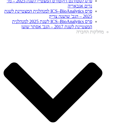
פרס לסטודנט דוקטורט המצטיין לשנת 2025 – מר
נדים אגבאריה
פרס ICS–BioAnalytics למנהלנית המצטיינת לשנת
2025 – הגב' שושנה צדיק
פרס ICS–BioAnalytics לשנת 2025 למנהלנית
המצטיינת לשנת 2017 – הגב' אסתר שוען
מחלקות החברה