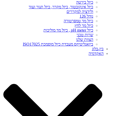
כיול בירטה
כיול אינקובטור, כיול מקרר, כיול תנור ועוד
ולידציה למקררים
נוהל 126
כיול מד טמפרטורה
כיול מד לחץ
כיול pH meter , כיול מד מוליכות
שרות טכני
הצוות שלנו
ביואנליטיקס מעבדת כיול מוסמכת ISO17025
ביו-בלוג
האקדמיה