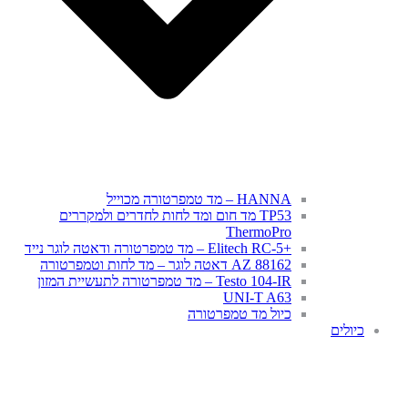
HANNA – מד טמפרטורה מכוייל
TP53 מד חום ומד לחות לחדרים ולמקררים
ThermoPro
+Elitech RC-5 – מד טמפרטורה ודאטה לוגר נייד
AZ 88162 דאטה לוגר – מד לחות וטמפרטורה
Testo 104-IR – מד טמפרטורה לתעשיית המזון
UNI-T A63
כיול מד טמפרטורה
כיולים