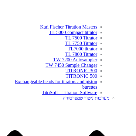
Karl Fischer Titration Masters
TL 5000-compact titrator
TL 7500 Titrator
TL 7750 Titrator
TL7000 titrator
TL 7800 Titrator
TW 7200 Autosampler
TW 7450 Sample Changer
TITRONIC 300
TITRONIC 500
Exchangeable heads for titrators and piston
burettes
TitriSoft – Titration Software
מערכות ניטור טמפרטורה