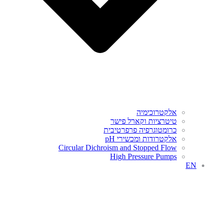
אלקטרוכימיה
טיטרציות וקארל פישר
כרומטוגרפיה פרפרטיבית
אלקטרודות ומכשירי pH
Circular Dichroism and Stopped Flow
High Pressure Pumps
EN