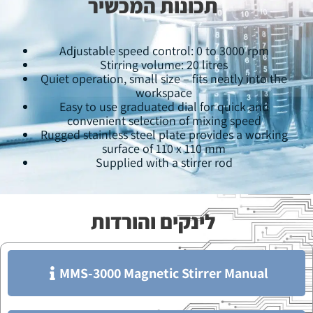
תכונות המכשיר
Adjustable speed control: 0 to 3000 rpm
Stirring volume: 20 litres
Quiet operation, small size – fits neatly into the
workspace
Easy to use graduated dial for quick and
convenient selection of mixing speed
Rugged stainless steel plate provides a working
surface of 110 x 110 mm
Supplied with a stirrer rod
לינקים והורדות
MMS-3000 Magnetic Stirrer Manual