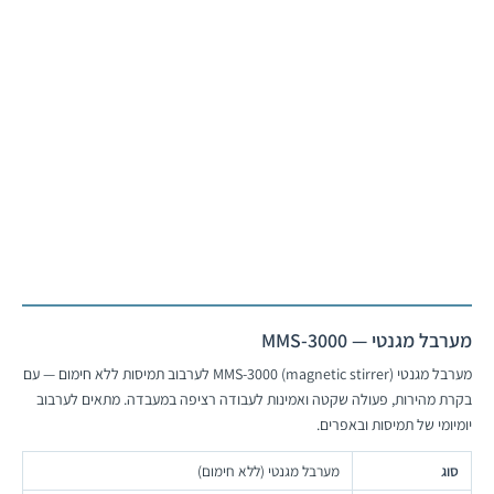
LT ecocool Refrigerated
Circulating Baths​
אמבט סירקולטור
לעמוד המוצר
מערבל מגנטי — MMS-3000
מערבל מגנטי (magnetic stirrer) MMS-3000 לערבוב תמיסות ללא חימום — עם
בקרת מהירות, פעולה שקטה ואמינות לעבודה רציפה במעבדה. מתאים לערבוב
יומיומי של תמיסות ובאפרים.
סוג
מערבל מגנטי (ללא חימום)