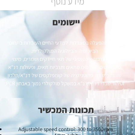
מידע נוסף
יישומים
משמש להפעלה במעבדות למדעי החיים העובדות בתחומי
הביוכימיה והביולוגיה המולקולרית.
יעיל לערבוב אינטנסיבי של תאי חיידקים ושמרים, מיצוי
מטבוליטים ואנזימים מתאים ותרביות תאים, ופעולות דנ"א
שונות כמו דה-פרוטניזציה של קומפלקסים של דנ"א/חלבון
וטיהור שברי דנ"א/רנ"א במשקל מולקולרי נמוך באבחון PCR.
תכונות המכשיר
Adjustable speed control: 300 to 3500rpm