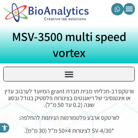
מוצרי ביואנליטיקס
MSV-3500 multi speed
vortex
וורטקס רב-תכליתי מבית חברת grant המיועד לערבוב עדין
או אינטנסיבי של ריאגנטים בצינורות פלסטיק בגודל ובסוג
שונה (0.2 עד 50 מ"ל).
לוורטקס ארבע פלטפורמות הניתנות להחלפה:
פתח סרגל נגישות
*SV-4/30 לצינורות 4×50 מ"ל (30 מ"מ).