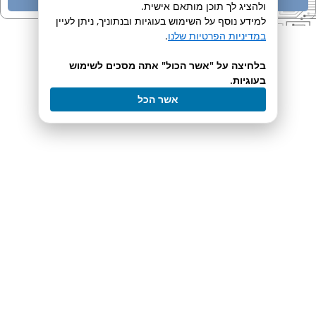
ולהציג לך תוכן מותאם אישית.
למידע נוסף על השימוש בעוגיות ובנתוניך, ניתן לעיין
במדיניות הפרטיות שלנו
.
מוצרים נוספים בקטגוריה
בלחיצה על "אשר הכול" אתה מסכים לשימוש
בעוגיות.
אשר הכל
Sub Aqua Pro Unstirred
Water Baths​
אמבט מים בעל בקרת טמפרטורה מדויקת
לעמוד המוצר