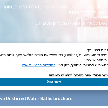
גמות של מדע מעשי, חימום דגימות, הכנת דגימות, חומרי
ימות, הדגרת דגימות.
אים למוסדות השכלה ולמגוון תעשיות.
יינים
Features
 את פרטיותך
באתר זה אנו עושים שימוש בעוגיות (Cookies) כדי לשפר את חוויית הגלישה שלך, לנ
ן מותאם אישית.
השימוש בעוגיות ובנתוניך, ניתן לעיין
במדיניות הפרטיות שלנו
.
שר הכול" אתה מסכים לשימוש בעוגיות.
ova Unstirred Water Baths manual
אשר הכל
va Unstirred Water Baths brochure