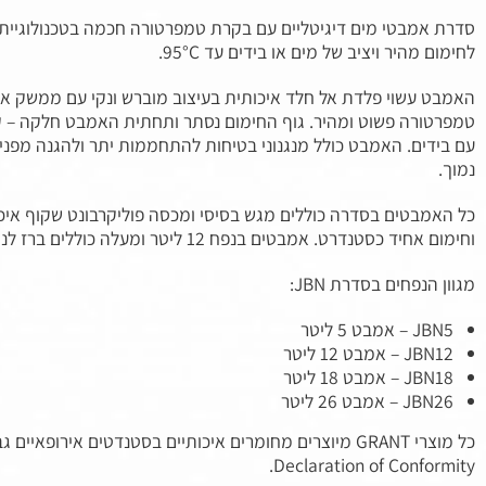
לחימום מהיר ויציב של מים או בידים עד 95°C.
האמבט עשוי פלדת אל חלד איכותית בעיצוב מוברש ונקי עם ממשק אינט
טמפרטורה פשוט ומהיר. גוף החימום נסתר ותחתית האמבט חלקה – קל
עם בידים. האמבט כולל מנגנוני בטיחות להתחממות יתר ולהגנה מפנ
נמוך.
כל האמבטים בסדרה כוללים מגש בסיסי ומכסה פוליקרבונט שקוף איכו
וחימום אחיד כסטנדרט. אמבטים בנפח 12 ליטר ומעלה כוללים ברז לניקוז ופקק.
מגוון הנפחים בסדרת JBN:
JBN5 – אמבט 5 ליטר
JBN12 – אמבט 12 ליטר
JBN18 – אמבט 18 ליטר
JBN26 – אמבט 26 ליטר
כל מוצרי GRANT מיוצרים מחומרים איכותיים בסטנדטים אירופאיים
Declaration of Conformity.