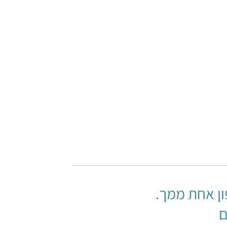
Bath Rang
 אולטראסוני אנלוגי
עמוד המוצר
ן אחת ממך.
ם