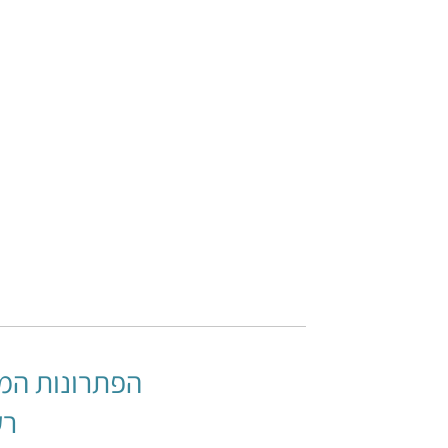
Circulating Baths​
אמבט מים מקרר ומסחרר
אמ
(סירקולטור)
לעמוד המוצר
הפתרונות המ
רק