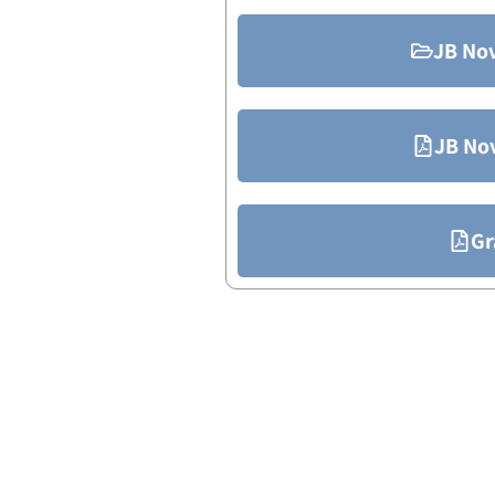
JB Nov
JB No
Gr
XUBA Analogue Ul