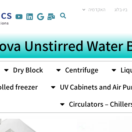
ביו-בלוג
האקדמיה
ova Unstirred Water 
Dry Block
Centrifuge
Liq
lled freezer
UV Cabinets and Air Pur
Circulators – Chiller