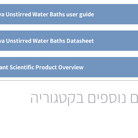
a Unstirred Water Baths user guide
va Unstirred Water Baths Datasheet
ant Scientific Product Overview
 נוספים בקטגוריה
Sub Aqua Pro Unstirre
trasonic