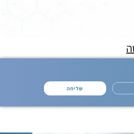
ה
שליחה