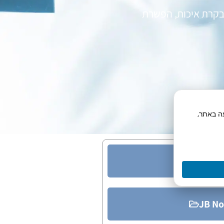
 בקרת איכות, הפשרת
תח תנועה באתר,
JB N
JB No