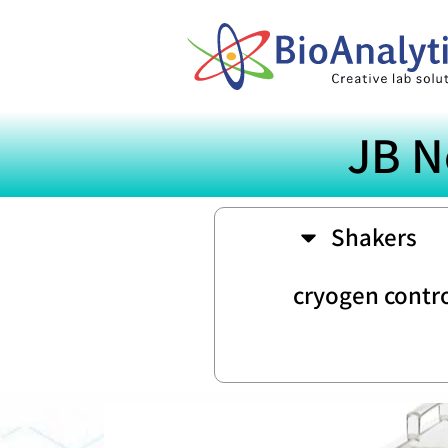
JB N
Shakers
cryogen contro