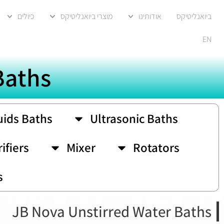
ביואנליטיקס
אודותינו
מוצרי ביואנליטיקס
כיולים
EN
Baths
uids Baths
Ultrasonic Baths
ifiers
Mixer
Rotators
s
JB Nova Unstirred Water Baths