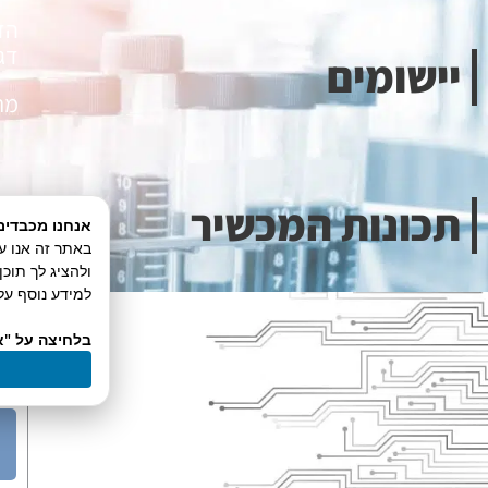
הד
דג
יישומים
מת
תכונות המכשיר
מאפ
אנחנו מכבדים
ולהציג לך תוכ
למידע נוסף על 
בלחיצה על "א