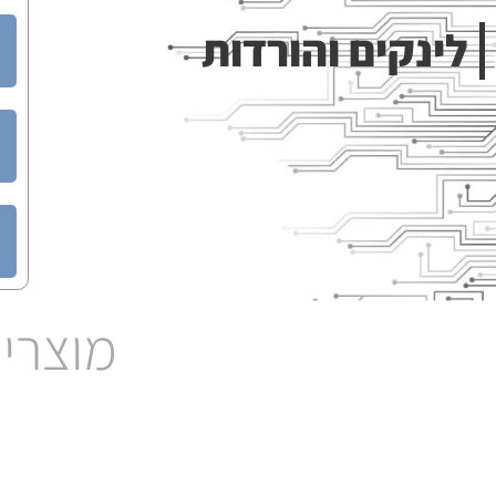
לינקים והורדות​
מוצרים
d
LT ecocool Refrigerated