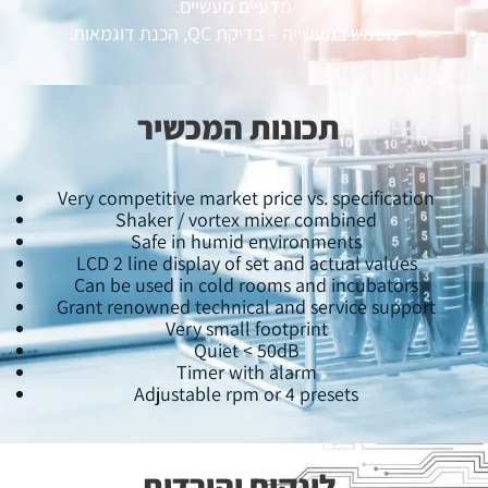
מדעיים מעשיים.
משמש בתעשייה – בדיקת QC, הכנת דוגמאות.
תכונות המכשיר
Very competitive market price vs. specification
Shaker / vortex mixer combined
Safe in humid environments
LCD 2 line display of set and actual values
Can be used in cold rooms and incubators
Grant renowned technical and service support
Very small footprint
Quiet < 50dB
Timer with alarm
Adjustable rpm or 4 presets
לינקים והורדות