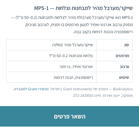
שייקר/מערבל מהיר למבחנות וצלחות — MPS-1
MPS-1 הוא שייקר/מערבל מערבולת מהיר לצלחות ולמבחנות (0.2–50 מ"ל) —
מספק ערבוב אנרגטי ואחיד למגוון פורמטים בו-זמנית, לערבוב מגיבים,
ריסוספנציה והכנת דגימות בקצב גבוה.
סוג
שייקר/מערבל מהיר (מולטי)
פורמטים
צלחות ומבחנות 0.2–50 מ"ל
ערבוב
אנרגטי ואחיד, בו-זמני
שימוש
ריסוספנציה, הכנת דגימות
BioAnalytics — המפיץ של Grant Instruments בישראל.
מכשירי Grant למעבדה
.
אספקה, ייעוץ ושירות. חייגו 072-2429555.
השאר פרטים