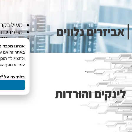
מעיל בקרת 
אביזרים נלווים
מתמרים ואטמי ל
תוכנת LabVIEW™ לשליטה מרחוק.
אנחנו מכבדים
ולהציג לך תוכ
למידע נוסף על 
בלחיצה על "א
לינקים והורדות