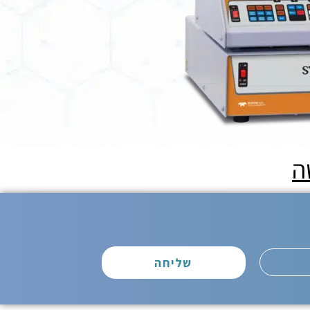
ה
שליחה