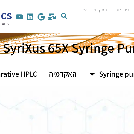
ביו-בלוג
האקדמיה
SyriXus 65X Syringe P
Syringe p
האקדמיה
rative HPLC