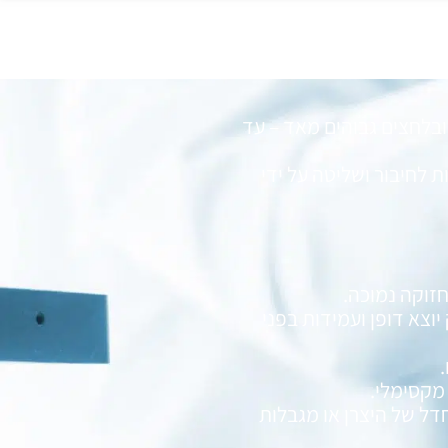
 נמוכות במיוחד – עד 25 מ"ל לדקה, ובלחצים גבוהים מאד – עד
 תאורה אחורית ותצוגת LCD עם אפשרות לחיבור ושליטה על ידי
זוקה נמוכה.
Nitronic 50 stainless  – בעל חוזק יוצא דופן ועמידות בפני
מקסימלי.
דל של היצרן או מגבלות