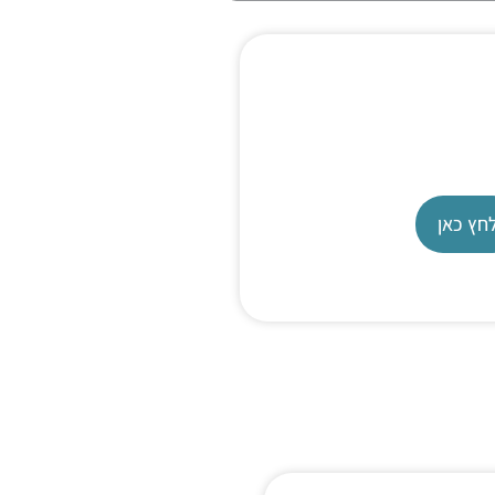
קדמיה שלנו
 בנושא משאבות בלחץ גבוה
חץ כאן