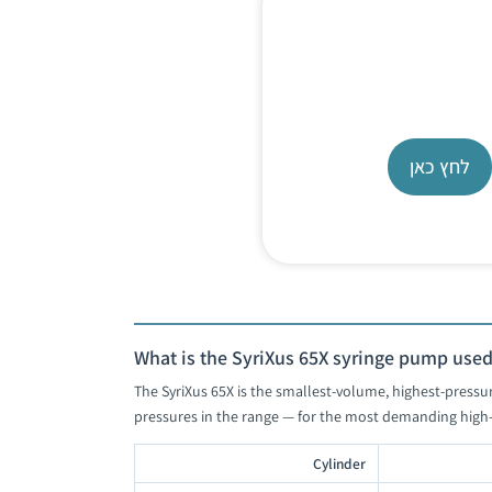
Syringe P
SyriXus 260
לחץ כאן
What is the SyriXus 65X syringe pump used
The SyriXus 65X is the smallest-volume, highest-pressur
pressures in the range — for the most demanding high-p
Cylinder