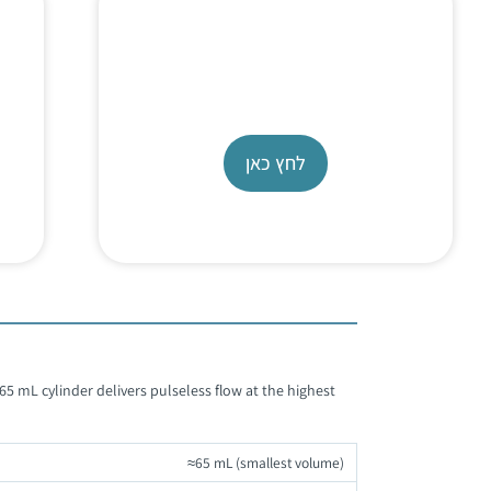
SyriXus Dual-Pump
Continuous Flow Systems​
לחץ כאן
5 mL cylinder delivers pulseless flow at the highest
≈65 mL (smallest volume)