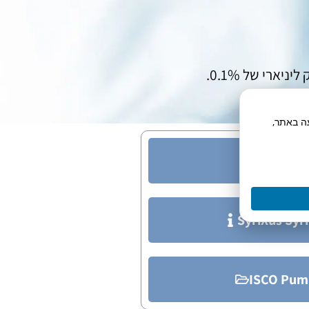
תח תנועה באתר,
65X Syr
SyriXus Syr
ISCO Pum