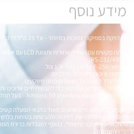
מידע נוסף
זרימה יציבה ומדויקת בספיקות
הפעלה על ידי לוח מקשים עם
RS-232 .
F-25 קלים בקוטר 1/4 צול.
המבטיח יציבות וחזרתיות מירביים.
טיפת צילינדר להגנה על האטמים מפני משקעים.
ה קשיחה עם שימון אוטומטי כדי להבטיח חיים ארוכים ותח
חומר המבנה הנו נירוסטה steel
ן וגרפיט מבטיחים חיים ארוכים מאוד בתנאי הפעלה קשים.
מיוחדים משמשים למניעת דליפות ולהבטחת בטיחות בלחץ 
בטחת: אל-כשל מכני וחשמלי, בנוסף למגבלות ברירת המח
ל-ידי המשתמש.