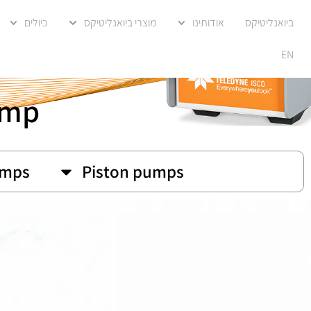
ביואנליטיקס
אודותינו
מוצרי ביואנליטיקס
כיולים
EN
ump
umps
Piston pumps