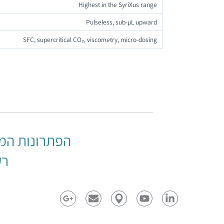
Highest in the SyriXus range
Pulseless, sub-µL upward
SFC, supercritical CO₂, viscometry, micro-dosing
הפתרונות המ
רק