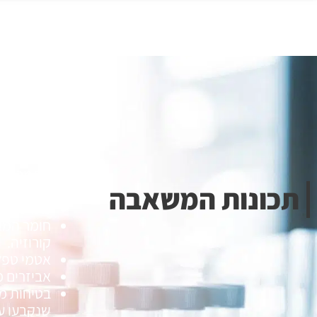
20,000 psi.
מחשב בחיבור /485
חיבורי כניסה ויציאה 0
מתמר לחץ 
תכונות המשאבה
יציאות ש
מערכת הנע
קורוזיה.
אטמי טפלו
אביזרים 
בטיחות מו
שנקבעו ע