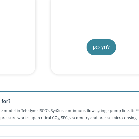
ump
Syringe Pump
X
SyriXus 1000X
לחץ כאן
 for?
e model in Teledyne ISCO’s SyriXus continuous-flow syringe-pump line. Its ≈6
ressure work: supercritical CO₂, SFC, viscometry and precise micro-dosing.