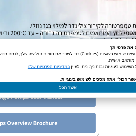
טמפרטורה לקירור צילינדר למילוי בגז נוזלי.
חץ המותאמים לטמפרטורה גבוהה – עד 200°C ודיוק ליניארי של 0.1%.
 את פרטיותך
באתר זה אנו עושים שימוש בעוגיות (Cookies) כדי לשפר את חוויית הגלישה שלך, לנ
ן מותאם אישית.
השימוש בעוגיות ובנתוניך, ניתן לעיין
במדיניות הפרטיות שלנו
.
inge Pump Datasheet
שר הכול" אתה מסכים לשימוש בעוגיות.
אשר הכל
inge Pumps User Manual
ps Overview Brochure