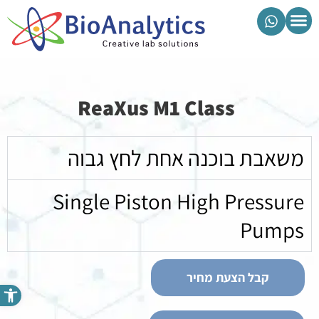
מוצרי ביואנליטיקס
ReaXus M1 Class
משאבת בוכנה אחת לחץ גבוה
Single Piston High Pressure
Pumps
קבל הצעת מחיר
פתח סרגל נגישות