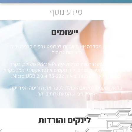
מידע נוסף
יישומים​
המשאבות מסדרה PR מיועדות לכרומטוגרפיה פרפרטיבית
בזרימות גבוהות.
התכונות הסטנדרטיות כוללות Prime-Purge משולב, בקרה
מגוונת על פרמטרים שונים, לוח מקשים אינטראקטיבי ומצב בקרת
מחשב מלא באמצעות יציאות RS-232 ו- Micro USB 2.0.
כל אלו מקנים למשאבה יכולת לספק את הזרימה המדויקת
לאפליקציות המאתגרות ביותר.
לינקים והורדות