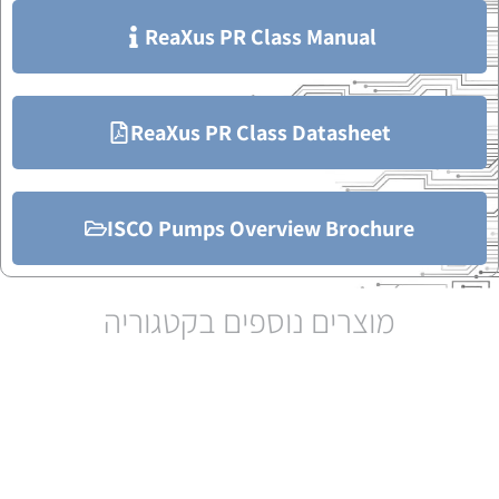
ReaXus PR Class Manual
ReaXus PR Class Datasheet
ISCO Pumps Overview Brochure
מוצרים נוספים בקטגוריה
RediSep Prep HPLC
Columns