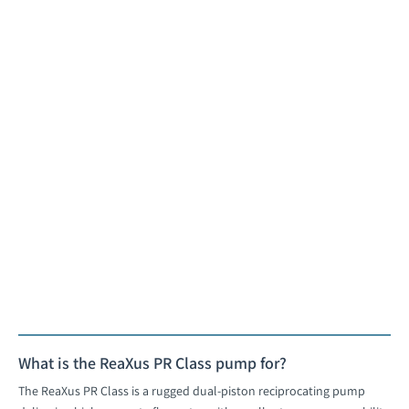
+CombiFlash​ NextGen 300
מערכת כרומטוגורפיה בטכנולוגיית RFID
לעמוד המוצר
What is the ReaXus PR Class pump for?
The ReaXus PR Class is a rugged dual-piston reciprocating pump