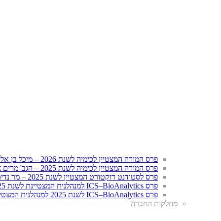
פרס המורה המצטיין לכימיה לשנת 2026 – מיכל בן אליהו וליטל אריה
פרס המורה המצטיין לכימיה לשנת 2025 – הגב' מרים צ'ולסקי
פרס לסטודנט דוקטורט המצטיין לשנת 2025 – מר נדים אגבאריה
פרס ICS–BioAnalytics למנהלנית המצטיינת לשנת 2025 – הגב' שושנה צדיק
פרס ICS–BioAnalytics לשנת 2025 למנהלנית המצטיינת לשנת 2017 – הגב' אסתר שוען
מחלקות החברה