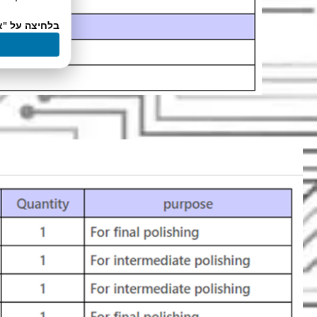
בלחיצה על "א