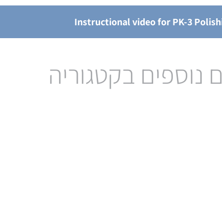
Instructional video for PK-3 Polish
 נוספים בקטגוריה
Reference electrode for
4
Non Aqueous solution
פוטנ
(Ag/Ag+ type)
ל
לעמוד המוצר