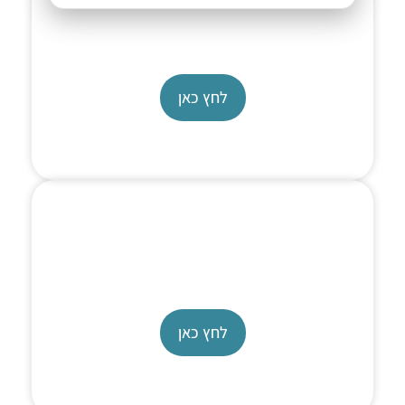
Single Piston Pump
ReaXus MX pump
לחץ כאן
Single Piston pump
Reaxus M1 pump
לחץ כאן