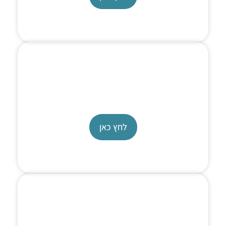
Dual Piston Pump
ReaXus LD pump
לחץ כאן
Heavy Duty Pump