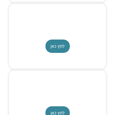
High Flow Pump
Reaxus PR pump
לחץ כאן
Constant Pressure Pump
ReaXus CP pump
לחץ כאן