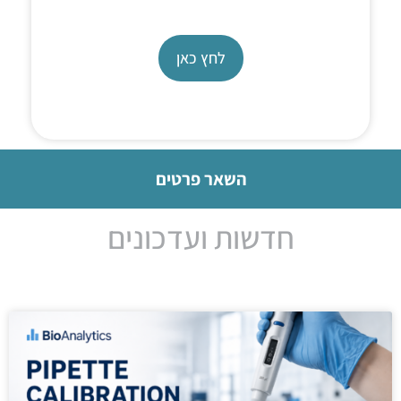
ReaXus HF Series
לחץ כאן
השאר פרטים
חדשות ועדכונים