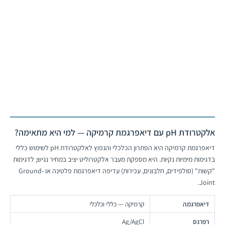
Mobile
Conductivity Meter
לחץ כאן
אלקטרודת pH עם דיאפרגמת קרמיקה — למי היא מתאימה?
דיאפרגמת קרמיקה היא הפתרון הכלכלי והנפוץ לאלקטרודת pH לשימוש כללי
בדגימות מימיות נקיות. היא מספקת מעבר אלקטרוליט יציב במחיר נגיש; לדגימות
"קשות" (סולפידים, חלבונים, עכירות) עדיפה דיאפרגמת פלטינה או Ground-
Joint.
דיאפרגמה
קרמיקה — כללי וכלכלי
רפרנס
Ag/AgCl