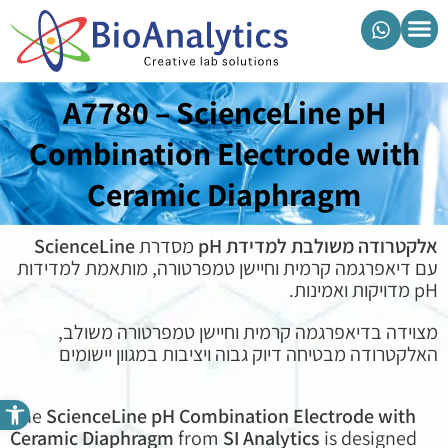
מוצרי ביואנליטיקס
A7780 – ScienceLine pH
Combination Electrode with
Ceramic Diaphragm
אלקטרודה משולבת למדידת pH
מסדרת
ScienceLine
עם דיאפרגמה קרמית וחיישן טמפרטורה, מותאמת למדידות
pH מדויקות ואמינות.
מצוידה בדיאפרגמה קרמית וחיישן טמפרטורה משולב,
האלקטרודה מבטיחה דיוק גבוה ויציבות במגוון יישומים
פתח סרגל נגישות
The
ScienceLine pH Combination Electrode with
Ceramic Diaphragm
from
SI Analytics
is designed