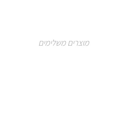
לחץ כאן
מוצרים משלימים
K10-6mm
אלקטרודה דקה למדידת מוליכות
לחץ כאן