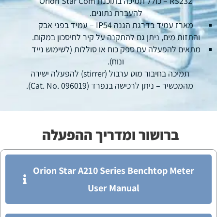
RS232 – כולל תמיכה בתוכנת Orion Star Com
להעברת נתונים.
מארז עמיד בדרגת הגנה IP54 – עמיד בפני אבק
והתזות מים, ניתן גם להתקנה על קיר לחיסכון במקום.
מתאים להפעלה עם ספק כוח או סוללות (לשימוש נייד
ונוח).
תמיכה בחיבור מוט ערבול (stirrer) להפעלה ישירה
מהמכשיר – ניתן לרכישה בנפרד (Cat. No. 096019).
ברושור ומדריך ההפעלה
Orion Star A210 Series Benchtop Meter
User Manual