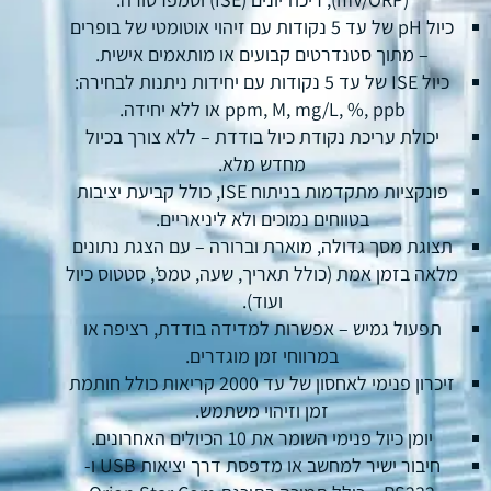
כיול pH של עד 5 נקודות עם זיהוי אוטומטי של בופרים
– מתוך סטנדרטים קבועים או מותאמים אישית.
כיול ISE של עד 5 נקודות עם יחידות ניתנות לבחירה:
ppm, M, mg/L, %, ppb או ללא יחידה.
יכולת עריכת נקודת כיול בודדת – ללא צורך בכיול
מחדש מלא.
פונקציות מתקדמות בניתוח ISE, כולל קביעת יציבות
בטווחים נמוכים ולא ליניאריים.
תצוגת מסך גדולה, מוארת וברורה – עם הצגת נתונים
מלאה בזמן אמת (כולל תאריך, שעה, טמפ’, סטטוס כיול
ועוד).
תפעול גמיש – אפשרות למדידה בודדת, רציפה או
במרווחי זמן מוגדרים.
זיכרון פנימי לאחסון של עד 2000 קריאות כולל חותמת
זמן וזיהוי משתמש.
יומן כיול פנימי השומר את 10 הכיולים האחרונים.
חיבור ישיר למחשב או מדפסת דרך יציאות USB ו-