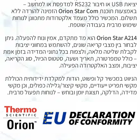
יציאת USB או חיבור RS232 למדפסת או למחשב –
באמצעות תוכנת
Orion Star Com
הזמינה להורדה ללא
תשלום. המכשיר כולל מעמד אלקטרודות מתכוונן לנוחות
שימוש מרבית בעבודה שוטפת.
Orion Star A214
הוא מד מתקדם, אמין ונוח להפעלה. ניתן
לבחור בין מצבי קריאה שונים, להשתמש במחווני יציבות
לקבלת שליטה מלאה, ולצפות בכל נתוני המדידה בזמן אמת
– כולל טמפרטורה, תאריך ושעה, סטטוס הכיול, סוג הקריאה,
יציבות, ומצב האלקטרודה הפעילה.
הניווט במכשיר קל ופשוט, הודות למקלדת ידידותית הכוללת
מקשי תפריט ייעודיים, מקשי קיצור/גלילה כפולים, וכן מקשי
מדידה, הדלקה, תצוגת יומן ובוחש – לנוחות תפעול מרבית.