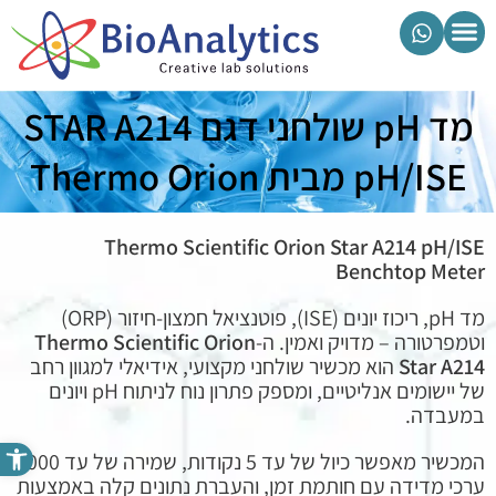
מוצרי ביואנליטיקס
מד pH שולחני דגם STAR A214
pH/ISE מבית Thermo Orion
Thermo Scientific Orion Star A214 pH/ISE
Benchtop Meter
מד pH, ריכוז יונים (ISE), פוטנציאל חמצון-חיזור (ORP)
וטמפרטורה – מדויק ואמין. ה-
Thermo Scientific Orion
A214
Star
הוא מכשיר שולחני מקצועי, אידיאלי למגוון רחב
של יישומים אנליטיים, ומספק פתרון נוח לניתוח pH ויונים
במעבדה.
פתח סרגל נגישות
המכשיר מאפשר כיול של עד 5 נקודות, שמירה של עד 2000
ערכי מדידה עם חותמת זמן, והעברת נתונים קלה באמצעות