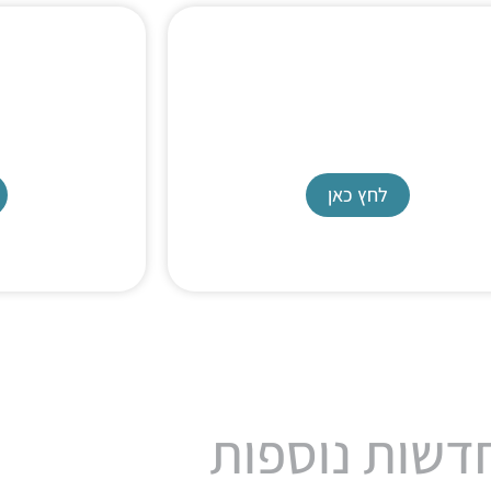
n pump
Syringe Pump
pump
SyriXus 65X
לחץ כאן
דשות נוספות