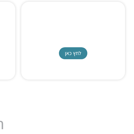
High Flow Pump
Reaxus LS pump
לחץ כאן
ח