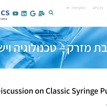
ביו-בלוג
האקדמיה
 מזרק – טכנולוגיה ויש
iscussion on Classic Sy​ringe 