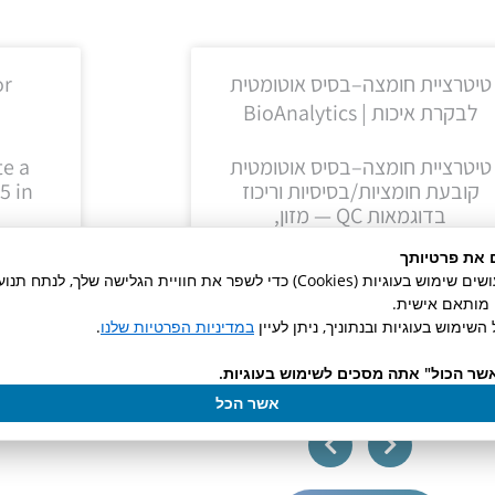
טיטרציית חומצה–בסיס אוטומטית
or
לבקרת איכות | BioAnalytics
l
טיטרציית חומצה–בסיס אוטומטית
te a
קובעת חומציות/בסיסיות וריכוז
5 in
בדוגמאות QC — מזון,
 את פרטיותך
קרא עוד »
באתר זה אנו עושים שימוש בעוגיות (Cookies) כדי לשפר את חוויית הגלישה שלך, לנ
ן מותאם אישית.
השימוש בעוגיות ובנתוניך, ניתן לעיין
במדיניות הפרטיות שלנו
.
14/07/2026
שר הכול" אתה מסכים לשימוש בעוגיות.
אשר הכל