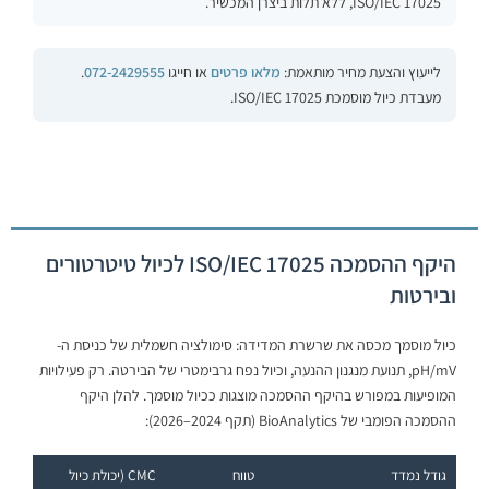
ISO/IEC 17025, ללא תלות ביצרן המכשיר.
לייעוץ והצעת מחיר מותאמת:
מלאו פרטים
או חייגו
072-2429555
.
מעבדת כיול מוסמכת ISO/IEC 17025.
היקף ההסמכה ISO/IEC 17025 לכיול טיטרטורים
ובירטות
כיול מוסמך מכסה את שרשרת המדידה: סימולציה חשמלית של כניסת ה-
pH/mV, תנועת מנגנון ההנעה, וכיול נפח גרבימטרי של הבירטה. רק פעילויות
המופיעות במפורש בהיקף ההסמכה מוצגות ככיול מוסמך. להלן היקף
ההסמכה הפומבי של BioAnalytics (תקף 2024–2026):
גודל נמדד
טווח
CMC (יכולת כיול