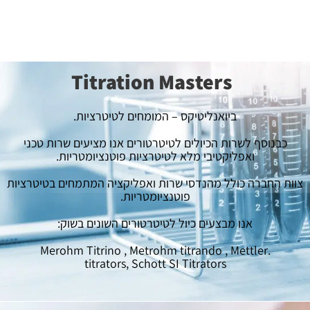
Titration Masters
ביואנליטיקס – המומחים לטיטרציות.
כבנוסף לשרות הכיולים לטיטרטורים אנו מציעים שרות טכני
ואפליקטיבי מלא לטיטרציות פוטנציומטריות.
צוות החברה כולל מהנדסי שרות ואפליקציה המתמחים בטיטרציות
פוטנציומטריות.
אנו מבצעים כיול לטיטרטורים השונים בשוק:
.Merohm Titrino , Metrohm titrando , Mettler
titrators, Schott SI Titrators