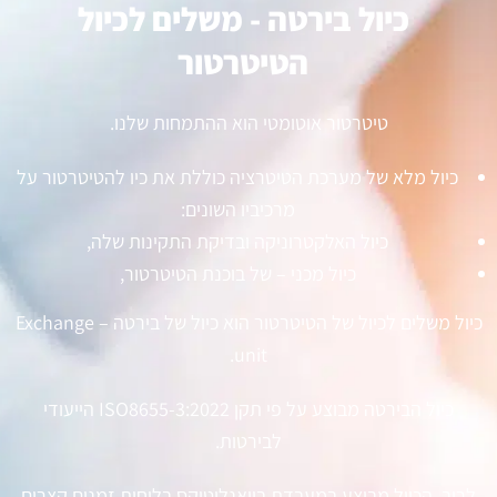
כיול בירטה - משלים לכיול
הטיטרטור
טיטרטור אוטומטי הוא ההתמחות שלנו.
כיול מלא של מערכת הטיטרציה כוללת את כיו להטיטרטור על
מרכיביו השונים:
כיול האלקטרוניקה ובדיקת התקינות שלה,
כיול מכני – של בוכנת הטיטרטור,
כיול משלים לכיול של הטיטרטור הוא כיול של בירטה – Exchange
unit.
כיול הבירטה מבוצע על פי תקן ISO8655-3:2022 הייעודי
לבירטות.
לרוב הכיול מבוצע במעבדת ביואנליטיקס בלוחות זמנים קצרים