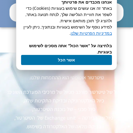
אנחנו מכבדים את פרטיותך
באתר זה אנו עושים שימוש בעוגיות (Cookies) כדי
שליחה
לשפר את חוויית הגלישה שלך, לנתח תנועה באתר,
ולהציג לך תוכן מותאם אישית.
למידע נוסף על השימוש בעוגיות ובנתוניך, ניתן לעיין
במדיניות הפרטיות שלנו
.
מידע נוסף
בלחיצה על "אשר הכול" אתה מסכים לשימוש
בעוגיות.
פרטים על הכיול
אשר הכל
טיטרטור אוטומטי הוא ההתמחות שלנו.
כיול של טיטרטור מורכב מכיול של מרכיבי המערכת השונים:
כיול האלקטרוניקה ובדיקת התקינות שלה,
כיול מכני – של בוכנת הטיטרטור,
כיול של הבירטה – Exchange unit של הטיטרטור,
בדיקה מלאה של האלקטרודה בשימוש.