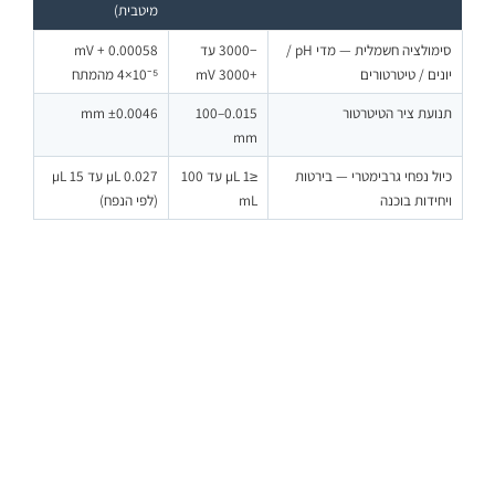
מיטבית)
סימולציה חשמלית — מדי pH /
−3000 עד
0.00058 mV +
יונים / טיטרטורים
+3000 mV
4×10⁻⁵ מהמתח
תנועת ציר הטיטרטור
0.015–100
±0.0046 mm
mm
כיול נפחי גרבימטרי — בירטות
≤1 µL עד 100
0.027 µL עד 15 µL
ויחידות בוכנה
mL
(לפי הנפח)
CMC היא יכולת הכיול והמדידה הטובה ביותר בתנאים כמעט אידיאליים, כאי-ודאות
מורחבת ברמת ביטחון ~95% (k≈2). אי-הוודאות בתעודת מכשיר מסוים עשויה
להיות גדולה יותר בהתאם למצב המכשיר, תנאי האתר והשיטה. תעודת הכיול מזהה
את המכשיר ויחידת המינון, מפרטת נקודות ותוצאות, וכוללת הצהרת התאמה רק
כאשר הוגדרו מראש מפרט וכלל החלטה.
לכיול מוסמך לטיטרטור או בירטה — כל היצרנים:
מלאו פרטים
או חייגו
.
072-2429555