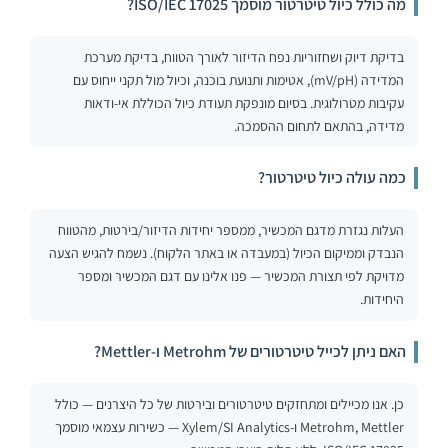
מה כולל כיול טיטרטור מוסמך ISO/IEC 17025?
בדיקת דיוק ושחזוריות נפח הדיזור לאורך הטווח, בדיקת מערכת
המדידה (mV/pH), אטימות ותנועת בוכנה, וכיול מול תקני ייחוס עם
עקיבות מטרולוגית. בסיום מונפקת תעודת כיול הכוללת אי-ודאות
מדידה, בהתאם לתחום ההסמכה.
כמה עולה כיול טיטרטור?
העלות נגזרת מדגם המכשיר, ממספר יחידות הדיזור/בירטות, מהטווח
הנבדק וממיקום הכיול (במעבדה או באתר הלקוח). נשמח להגיש הצעה
מדויקת לפי תצורת המכשיר — פנו אלינו עם דגם המכשיר ומספר
היחידות.
האם ניתן לכייל טיטרטורים של Metrohm ו-Mettler?
כן. אנו מכיילים ומתחזקים טיטרטורים ובירטות של כל היצרנים — כולל
Metrohm, Mettler ו-Xylem/SI Analytics — כשירות עצמאי מוסמך