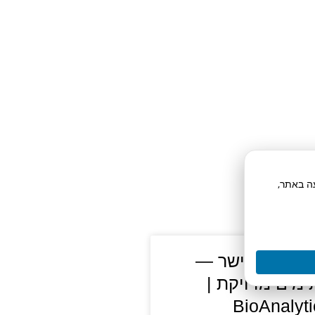
תח תנועה באתר,
ת קארל פישר —
מים מדויקת |
BioAnalyti