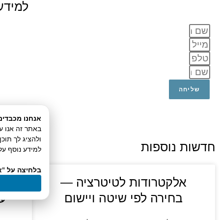
למידע 
שליחה
אנחנו מכבדים
ולהציג לך תוכ
חדשות נוספות
למידע נוסף על 
בלחיצה על "א
אלקטרודות לטיטרציה —
טי
בחירה לפי שיטה ויישום
עק