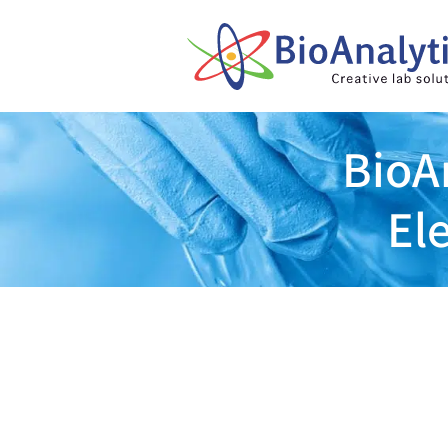
BioA
El