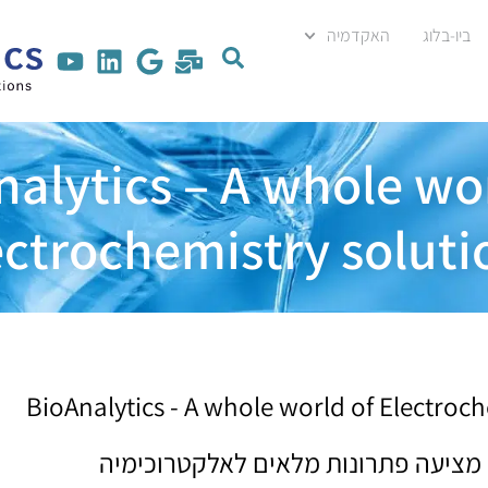
ביו-בלוג
האקדמיה
nalytics – A whole wor
ectrochemistry soluti
BioAnalytics - A whole world of Electroc
 מציעה פתרונות מלאים לאלקטרוכימיה