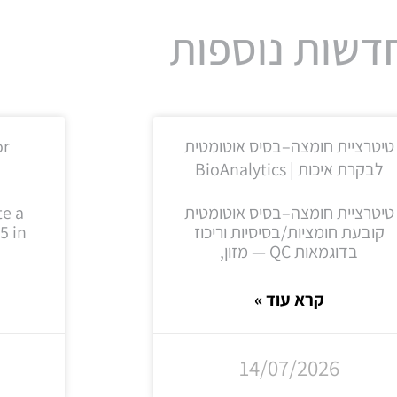
דשות נוספות
טיטרציית חומצה–בסיס אוטומטית
or
לבקרת איכות | BioAnalytics
l
טיטרציית חומצה–בסיס אוטומטית
te a
קובעת חומציות/בסיסיות וריכוז
5 in
בדוגמאות QC — מזון,
קרא עוד »
14/07/2026