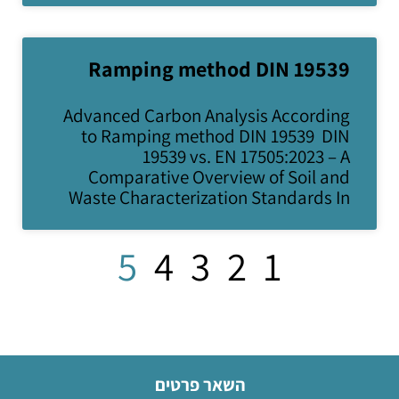
Ramping method DIN 19539
Advanced Carbon Analysis According
to Ramping method DIN 19539 DIN
19539 vs. EN 17505:2023 – A
Comparative Overview of Soil and
Waste Characterization Standards In
5
4
3
2
1
השאר פרטים