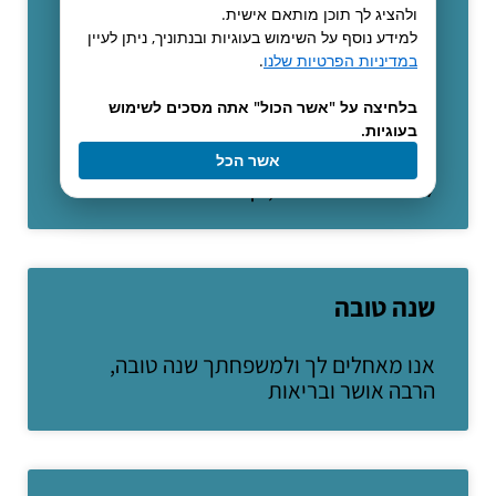
ולהציג לך תוכן מותאם אישית.
Shodex HPLC Columns Catalog
למידע נוסף על השימוש בעוגיות ובנתוניך, ניתן לעיין
במדיניות הפרטיות שלנו
.
קטלוג חדש של חברת SHODEX קטלוג חדש
בלחיצה על "אשר הכול" אתה מסכים לשימוש
עם אפליקציות מעניינות של חברת שודקס .
בעוגיות.
Shodex מתמחה בקולות פולימריות,
קולונות להפרדות חלבונים, קולונות
אשר הכל
להפרדות פולימרים, קולונות
שנה טובה
אנו מאחלים לך ולמשפחתך שנה טובה,
הרבה אושר ובריאות