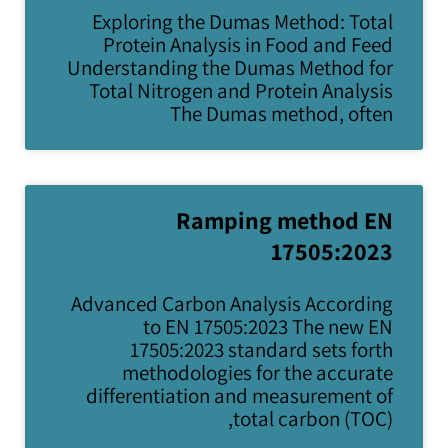
Exploring the Dumas Method: Total
Protein Analysis in Food and Feed
Understanding the Dumas Method for
Total Nitrogen and Protein Analysis
The Dumas method, often
Ramping method EN
17505:2023
Advanced Carbon Analysis According
to EN 17505:2023 The new EN
17505:2023 standard sets forth
methodologies for the accurate
differentiation and measurement of
total carbon (TOC),