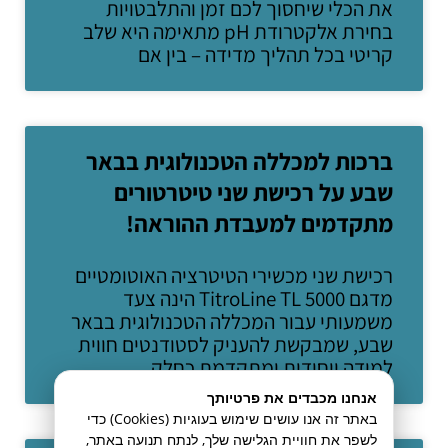
את הכלי שיחסוך לכם זמן והתלבטויות
בחירת אלקטרודת pH מתאימה היא שלב
קריטי בכל תהליך מדידה – בין אם
ברכות למכללה הטכנולוגית בבאר
שבע על רכישת שני טיטרטורים
מתקדמים למעבדת ההוראה!
רכישת שני מכשירי הטיטרציה האוטומטיים
מדגם TitroLine TL 5000 הינה צעד
משמעותי עבור המכללה הטכנולוגית בבאר
שבע, שמבקשת להעניק לסטודנטים חווית
למידה ייחודית ומתקדמת כחלק
אנחנו מכבדים את פרטיותך
באתר זה אנו עושים שימוש בעוגיות (Cookies) כדי
לשפר את חוויית הגלישה שלך, לנתח תנועה באתר,