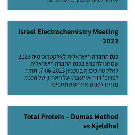
Israel Electrochemistry Meeting
2023
כנס החברה הישראלית לאלקטרוכימיה 2023
שמחנו להפגש בכנס החברה הישראלית
לאלקטרוכימיה בטכניון 7-06-2023. תודה
לפרופ' דויד אייזנברג על הארגון של הכנס.
נהנינו לפגוש את המשתתפים
Total Protein – Dumas Method
vs Kjeldhal