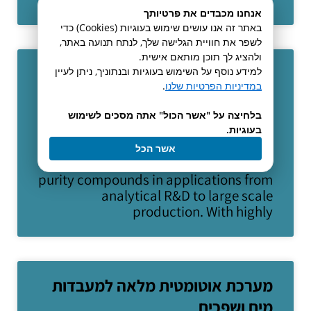
אנחנו מכבדים את פרטיותך
באתר זה אנו עושים שימוש בעוגיות (Cookies) כדי
לשפר את חוויית הגלישה שלך, לנתח תנועה באתר,
ולהציג לך תוכן מותאם אישית.
להפרדות קשות צריך את הקולונות
למידע נוסף על השימוש בעוגיות ובנתוניך, ניתן לעיין
במדיניות הפרטיות שלנו
.
הטובות ביותר
בלחיצה על "אשר הכול" אתה מסכים לשימוש
להפרדות קשות צריך את הקולונות הטובות
בעוגיות.
ביותרBest Flash Chromatography
אשר הכל
Columns RediSep® Media delivers high-
purity compounds in applications from
analytical R&D to large scale
production. With highly
מערכת אוטומטית מלאה למעבדות
מים ושפכים