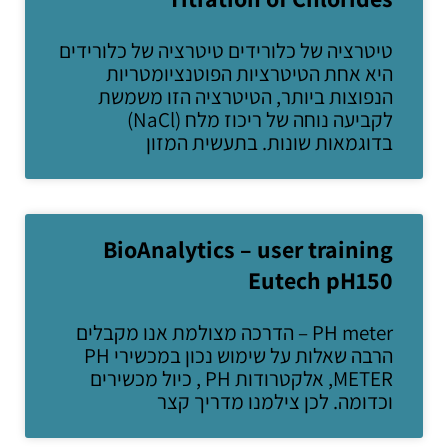
טיטרציה של כלורידים טיטרציה של כלורידים
היא אחת הטיטרציות הפוטנציומטריות
הנפוצות ביותר, הטיטרציה הזו משמשת
לקביעה נוחה של ריכוז מלח (NaCl)
בדוגמאות שונות. בתעשית המזון
BioAnalytics – user training
Eutech pH150
PH meter – הדרכה מצולמת אנו מקבלים
הרבה שאלות על שימוש נכון במכשירי PH
METER, אלקטרודות PH , כיול מכשירים
וכדומה. לכן צילמנו מדריך קצר