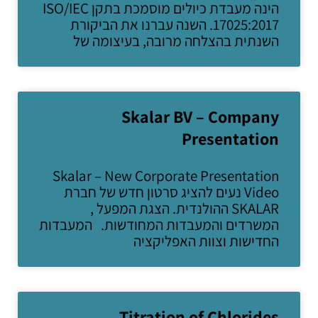
הינה מעבדת כיולים מוסמכת בתקן ISO/IEC
17025:2017. השנה עברנו את הביקורת
השנתית בהצלחה מרובה, בעיצומה של
Skalar BV – Company
Presentation
Skalar – New Corporate Presentation
Video נעים להציג סרטון חדש של חברת
SKALAR ההולנדית. הצגת המפעל ,
המשרדים והמעבדות המחודשות. המעבדות
החדישות וצוות האפליקציה
Titration of Chlorides