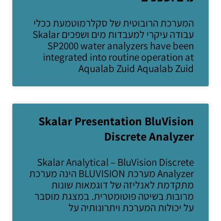
המערכת הרובוטית של סקלרמוטמעת ככלי
עבודה עיקרי למעבדות מים ושפכים Skalar
SP2000 water analyzers have been
integrated into routine operation at
Aqualab Zuid Aqualab Zuid
Skalar Presentation BluVision
Discrete Analyzer
Skalar Analytical – BluVision Discrete
Analyzer מערכת BLUVISION הינה מערכת
מתקדמת לאנליזה של דוגמאות שונות
מרובות בשיטה פוטומטרית. במצגת מוסבר
על יכולות המערכת ויתרונותיה על