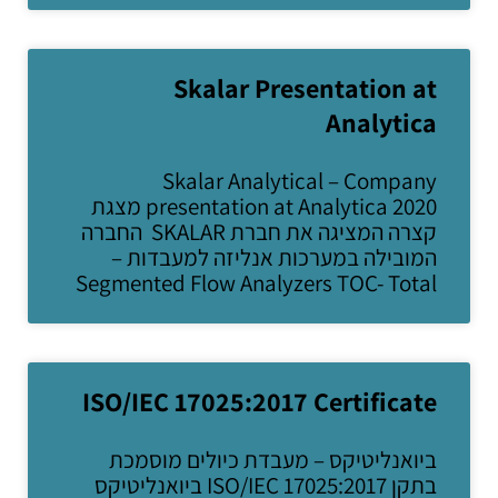
Skalar Presentation at
Analytica
Skalar Analytical – Company
presentation at Analytica 2020 מצגת
קצרה המציגה את חברת SKALAR החברה
המובילה במערכות אנליזה למעבדות –
Segmented Flow Analyzers TOC- Total
ISO/IEC 17025:2017 Certificate
ביואנליטיקס – מעבדת כיולים מוסמכת
בתקן ISO/IEC 17025:2017 ביואנליטיקס