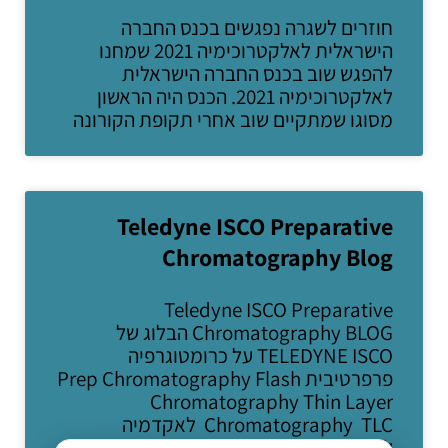
חוזרים לשגרה נפגשים בכנס החברה
הישראלית לאלקטרוכימיה 2021 שמחנו
להפגש שוב בכנס החברה הישראלית
לאלקטרוכימיה 2021. הכנס היה הראשון
מסוגו שמתקיים שוב אחרי תקופת הקורונה
Teledyne ISCO Preparative
Chromatography Blog
Teledyne ISCO Preparative
Chromatography BLOG הבלוג של
TELEDYNE ISCO על כרומטוגרפיה
פרפרטיבית Prep Chromatography Flash
Chromatography Thin Layer
Chromatography TLC לאקדמיה
לכרומטוגרפיה לחץ כאן למערכות