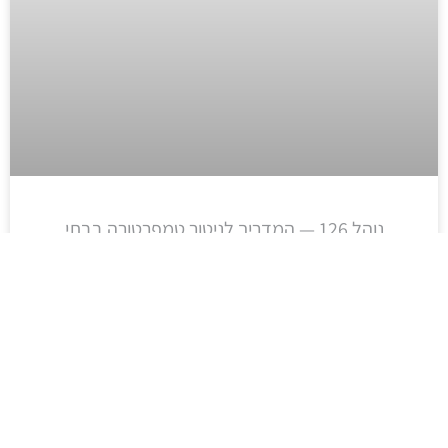
נוהל 126 — המדריך לניטור טמפרטורה בבתי
מרקחת, מעבדות ומחסני תרופות
אחסון תרופות בטמפרטורה לא תקינה מסכן את
יעילות התרופה ואת