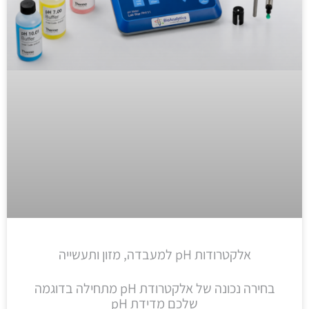
אלקטרודות pH למעבדה, מזון ותעשייה
בחירה נכונה של אלקטרודת pH מתחילה בדוגמה
שלכם מדידת pH