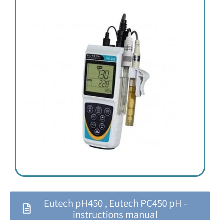
Eutech pH450 , Eutech PC450 pH -
instructions manual