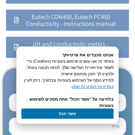
Eutech CON450, Eutech PC450
Conductivity - instructions manual
pH and conductivity meters -
Bioanalytics
אנחנו מכבדים את פרטיותך
באתר זה אנו עושים שימוש בעוגיות (Cookies) כדי
לשפר את חוויית הגלישה שלך, לנתח תנועה באתר,
ולהציג לך תוכן מותאם אישית.
לקבלת ייעוץ והדרכה בתפעול מכשירי PH ומוליכות
למידע נוסף על השימוש בעוגיות ובנתוניך, ניתן לעיין
השאירו כאן את הפרטים ואנו נחזור אליכם במהירה:
במדיניות הפרטיות שלנו
.
בלחיצה על "אשר הכול" אתה מסכים לשימוש
בעוגיות.
אשר הכל