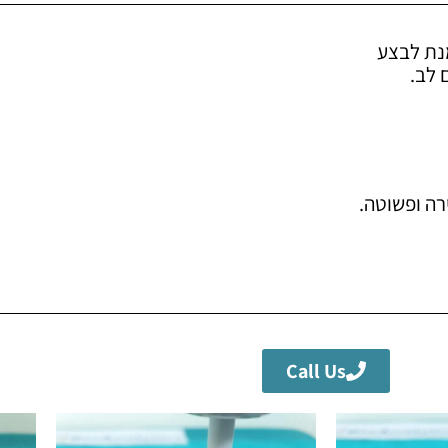
נת לבצע
 לב.
ה ופשוטה.
Call Us