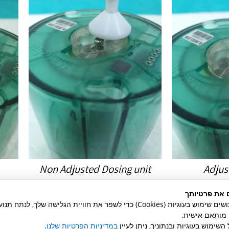
Non Adjusted Dosing unit
Adjus
 פני השטח
ניתן לראות שהבוכנה "שקועה" ולא בא
 את פרטיותך
העליונים
באתר זה אנו עושים שימוש בעוגיות (Cookies) כדי לשפר את חוויית הגלישה שלך, לנ
ן מותאם אישית.
השימוש בעוגיות ובנתוניך, ניתן לעיין
במדיניות הפרטיות שלנו
.