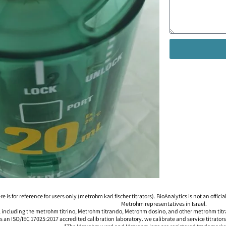
is for reference for users only (metrohm karl fischer titrators). BioAnalytics is not an official 
Metrohm representatives in ‎Israel.‎
, including the metrohm titrino, Metrohm titrando, Metrohm dosino, and other metrohm titrat
is an ISO/IEC 17025:2017 accredited calibration laboratory. we calibrate and service titrator