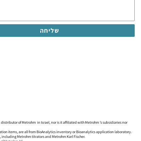
שליחה
‎distributor of Metrohm in Israel, nor is it affiliated with Metrohm ’s subsidiaries nor
ion items, are all from BioAnalytics inventory or Bioanalytics application laboratory.
s, including Metrohm titrators and Metrohm Karl Fischer.