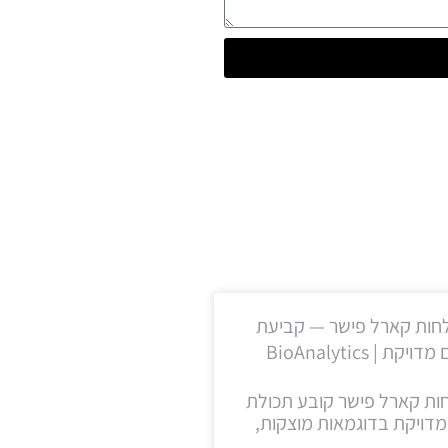
חות קארל פישר — קביעת
ויקת | BioAnalytics
ות קארל פישר קובע תכולת
מדויקת בדוגמאות מוצקות,