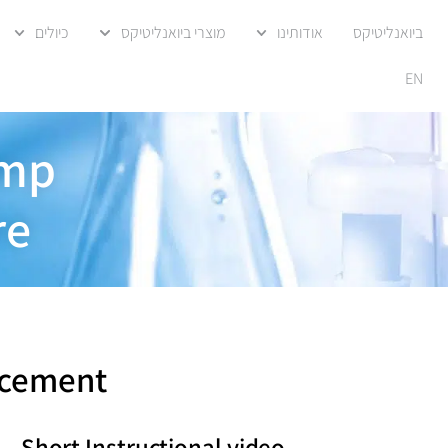
ביואנליטיקס
אודותינו
מוצרי ביואנליטיקס
כיולים
EN
amp
re
acement
Short Instructional video