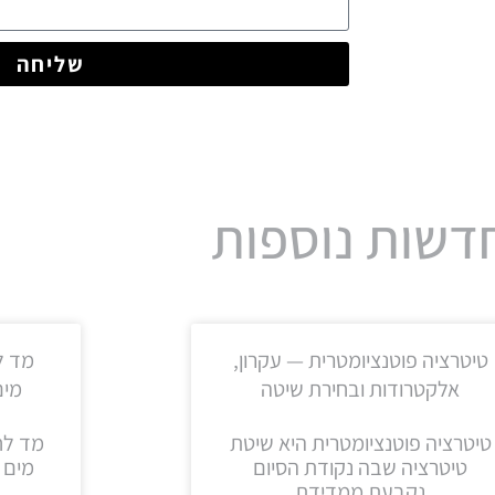
שליחה
דשות נוספות
טיטרציה פוטנציומטרית — עקרון,
מד ל
אלקטרודות ובחירת שיטה
מים מד
טיטרציה פוטנציומטרית היא שיטת
מד לח
טיטרציה שבה נקודת הסיום
מים 
נקבעת ממדידת