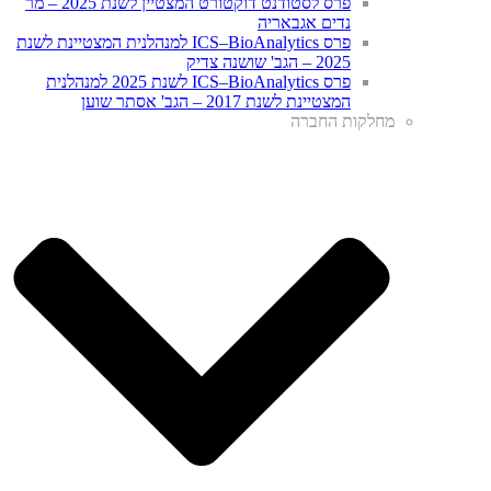
פרס לסטודנט דוקטורט המצטיין לשנת 2025 – מר
נדים אגבאריה
פרס ICS–BioAnalytics למנהלנית המצטיינת לשנת
2025 – הגב' שושנה צדיק
פרס ICS–BioAnalytics לשנת 2025 למנהלנית
המצטיינת לשנת 2017 – הגב' אסתר שוען
מחלקות החברה