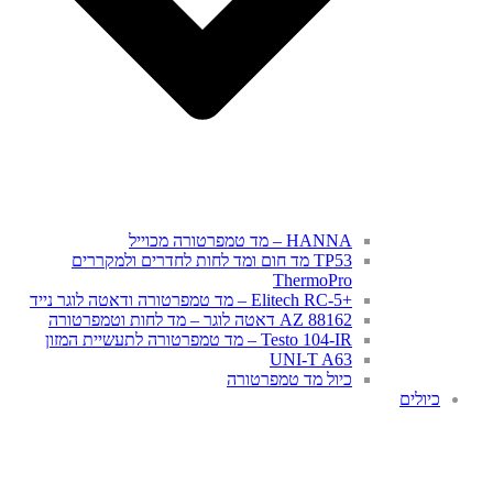
HANNA – מד טמפרטורה מכוייל
TP53 מד חום ומד לחות לחדרים ולמקררים
ThermoPro
+Elitech RC-5 – מד טמפרטורה ודאטה לוגר נייד
AZ 88162 דאטה לוגר – מד לחות וטמפרטורה
Testo 104-IR – מד טמפרטורה לתעשיית המזון
UNI-T A63
כיול מד טמפרטורה
כיולים