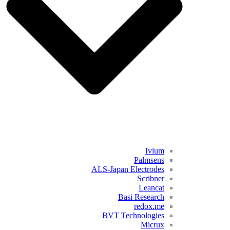
Ivium
Palmsens
ALS-Japan Electrodes
Scribner
Leancat
Basi Research
redox.me
BVT Technologies
Micrux