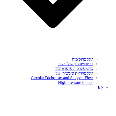
אלקטרוכימיה
טיטרציות וקארל פישר
כרומטוגרפיה פרפרטיבית
אלקטרודות ומכשירי pH
Circular Dichroism and Stopped Flow
High Pressure Pumps
EN