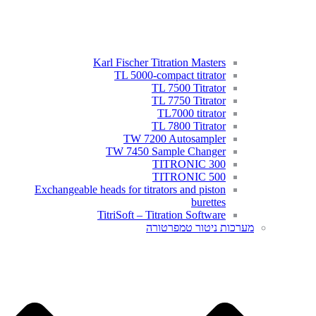
Karl Fischer Titration Masters
TL 5000-compact titrator
TL 7500 Titrator
TL 7750 Titrator
TL7000 titrator
TL 7800 Titrator
TW 7200 Autosampler
TW 7450 Sample Changer
TITRONIC 300
TITRONIC 500
Exchangeable heads for titrators and piston
burettes
TitriSoft – Titration Software
מערכות ניטור טמפרטורה