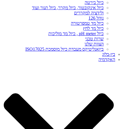
כיול בירטה
כיול אינקובטור, כיול מקרר, כיול תנור ועוד
ולידציה למקררים
נוהל 126
כיול מד טמפרטורה
כיול מד לחץ
כיול pH meter , כיול מד מוליכות
שרות טכני
הצוות שלנו
ביואנליטיקס מעבדת כיול מוסמכת ISO17025
ביו-בלוג
האקדמיה