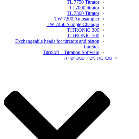
TL 7750 Titrator
TL7000 titrator
TL 7800 Titrator
TW 7200 Autosampler
TW 7450 Sample Changer
TITRONIC 300
TITRONIC 500
Exchangeable heads for titrators and piston
burettes
TitriSoft – Titration Software
מערכות ניטור טמפרטורה