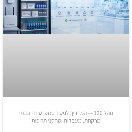
נוהל 126 — המדריך לניטור טמפרטורה בבתי
מרקחת, מעבדות ומחסני תרופות