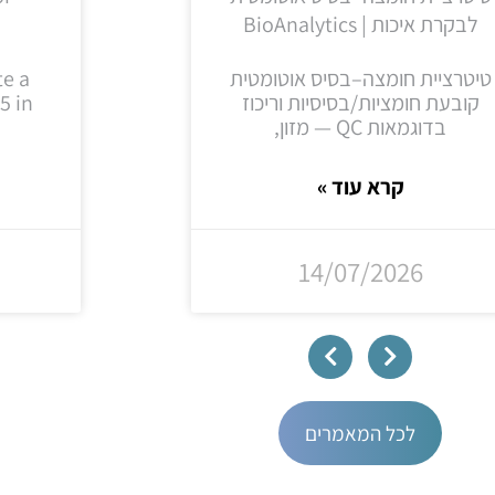
לבקרת איכות | BioAnalytics
l
טיטרציית חומצה–בסיס אוטומטית
te a
קובעת חומציות/בסיסיות וריכוז
5 in
בדוגמאות QC — מזון,
קרא עוד »
14/07/2026
לכל המאמרים