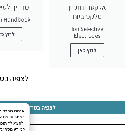
אלקטרודות יון
מדריך לטיט
סלקטיביות
on Handbook
Ion Selective
לחץ כא
Electrodes
לחץ כאן
לצפיה בסד
לצפיה במדריכי וידאו נוספים לשימוש ischer Titration
אנחנו מכבדים
ולהציג לך תוכ
למידע נוסף על 