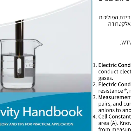
דידת המוליכות
האלקטרודה
Electric Cond
conduct elect
gases.
Electric Cond
resistance ®,
Measurement
pairs, and cu
anions to ano
Cell Constant
area (A). Kno
from measur