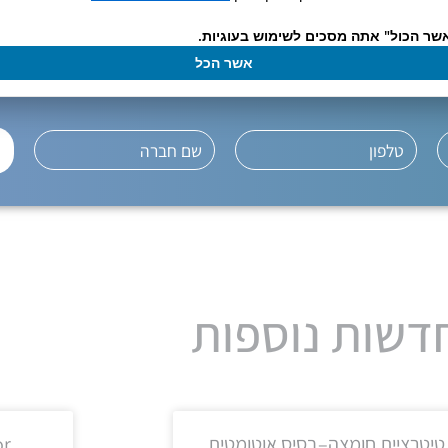
ייעוץ ויצירת קשר, לחץ כאן
שר הכול" אתה מסכים לשימוש בעוגיות.
אשר הכל
דשות נוספות
טיטרציית חומצה–בסיס אוטומטית
or