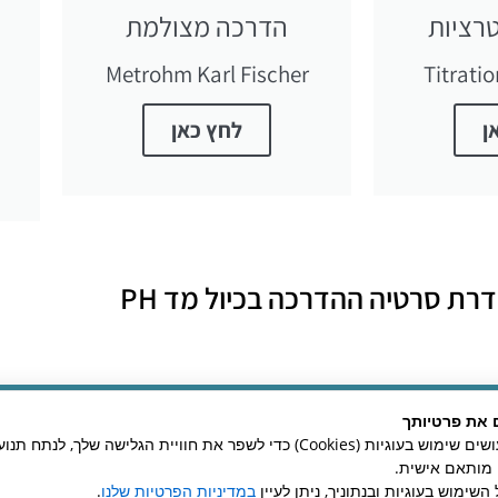
רציות
הדרכה מצולמת
Metrohm Karl Fischer
Titrati
ן
לחץ כאן
רת סרטיה ההדרכה בכיול מד PH
Titroline 7500 KF- Karl F
 את פרטיותך
באתר זה אנו עושים שימוש בעוגיות (Cookies) כדי לשפר את חוויית הגלישה שלך, לנ
ן מותאם אישית.
השימוש בעוגיות ובנתוניך, ניתן לעיין
במדיניות הפרטיות שלנו
.