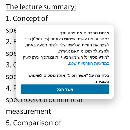
The lecture summary:
1. Concept of
spectroelectrochemical method
אנחנו מכבדים את פרטיותך
באתר זה אנו עושים שימוש בעוגיות (Cookies) כדי
2. Features and applications of
לשפר את חוויית הגלישה שלך, לנתח תנועה באתר,
spectroelectrochemical method
ולהציג לך תוכן מותאם אישית.
למידע נוסף על השימוש בעוגיות ובנתוניך, ניתן לעיין
3. Classification of
במדיניות הפרטיות שלנו
.
spectroelectrochemical method
בלחיצה על "אשר הכול" אתה מסכים לשימוש
בעוגיות.
4. Principle of
אשר הכל
spectroelectrochemical
measurement
5. Comparison of