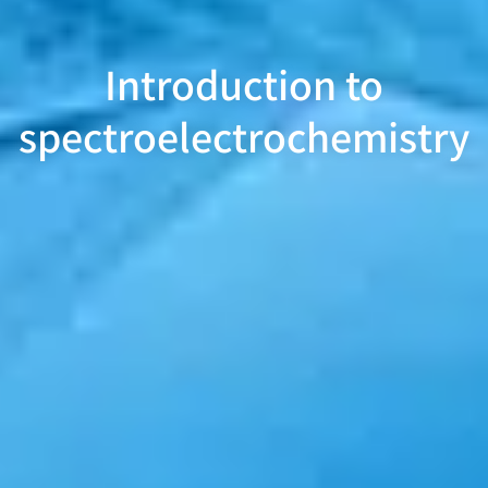
Introduction to
spectroelectrochemistry