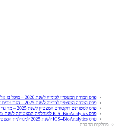
פרס המורה המצטיין לכימיה לשנת 2026 – מיכל בן אליהו וליטל אריה
פרס המורה המצטיין לכימיה לשנת 2025 – הגב' מרים צ'ולסקי
פרס לסטודנט דוקטורט המצטיין לשנת 2025 – מר נדים אגבאריה
פרס ICS–BioAnalytics למנהלנית המצטיינת לשנת 2025 – הגב' שושנה צדיק
פרס ICS–BioAnalytics לשנת 2025 למנהלנית המצטיינת לשנת 2017 – הגב' אסתר שוען
מחלקות החברה