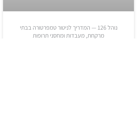
נוהל 126 — המדריך לניטור טמפרטורה בבתי
מרקחת, מעבדות ומחסני תרופות
אחסון תרופות בטמפרטורה לא תקינה מסכן את
יעילות התרופה ואת