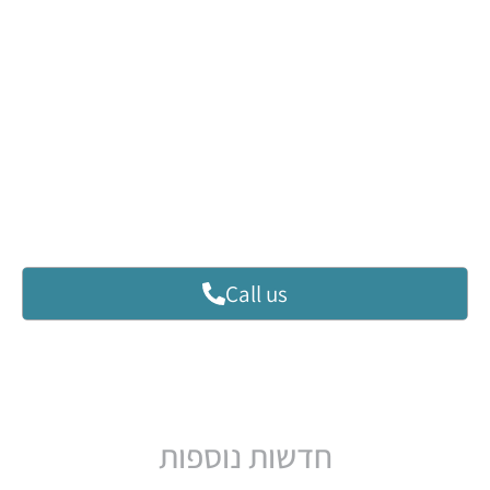
Combiflash
Flash System
לעמוד המוצר
Call us
חדשות נוספות