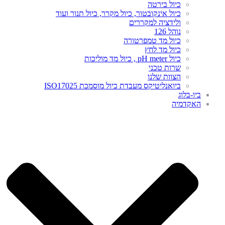
כיול בירטה
כיול אינקובטור, כיול מקרר, כיול תנור ועוד
ולידציה למקררים
נוהל 126
כיול מד טמפרטורה
כיול מד לחץ
כיול pH meter , כיול מד מוליכות
שרות טכני
הצוות שלנו
ביואנליטיקס מעבדת כיול מוסמכת ISO17025
ביו-בלוג
האקדמיה