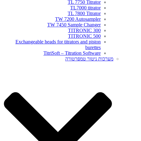
TL 7750 Titrator
TL7000 titrator
TL 7800 Titrator
TW 7200 Autosampler
TW 7450 Sample Changer
TITRONIC 300
TITRONIC 500
Exchangeable heads for titrators and piston
burettes
TitriSoft – Titration Software
מערכות ניטור טמפרטורה