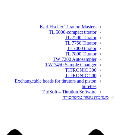
Karl Fischer Titration Masters
TL 5000-compact titrator
TL 7500 Titrator
TL 7750 Titrator
TL7000 titrator
TL 7800 Titrator
TW 7200 Autosampler
TW 7450 Sample Changer
TITRONIC 300
TITRONIC 500
Exchangeable heads for titrators and piston
burettes
TitriSoft – Titration Software
מערכות ניטור טמפרטורה