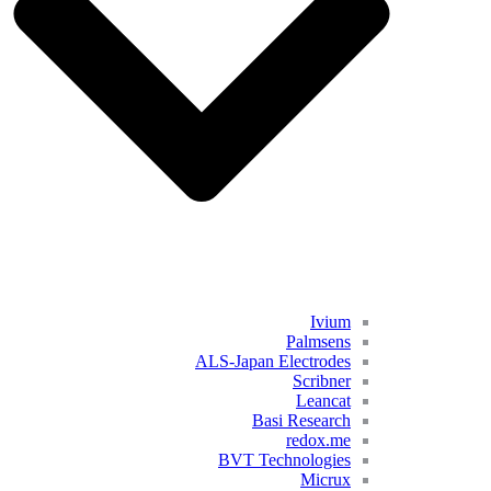
Ivium
Palmsens
ALS-Japan Electrodes
Scribner
Leancat
Basi Research
redox.me
BVT Technologies
Micrux