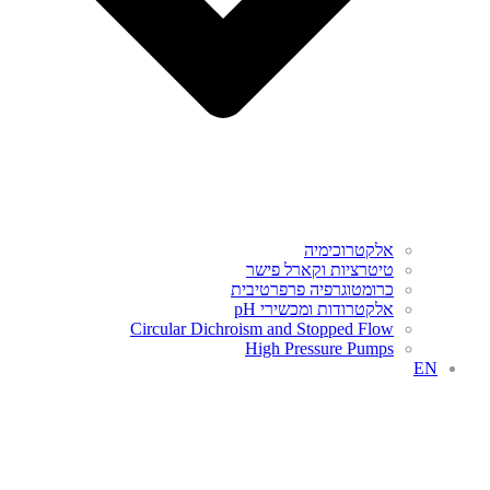
אלקטרוכימיה
טיטרציות וקארל פישר
כרומטוגרפיה פרפרטיבית
אלקטרודות ומכשירי pH
Circular Dichroism and Stopped Flow
High Pressure Pumps
EN