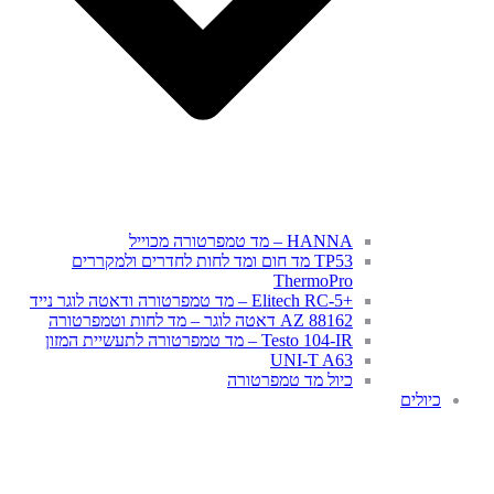
HANNA – מד טמפרטורה מכוייל
TP53 מד חום ומד לחות לחדרים ולמקררים
ThermoPro
+Elitech RC-5 – מד טמפרטורה ודאטה לוגר נייד
AZ 88162 דאטה לוגר – מד לחות וטמפרטורה
Testo 104-IR – מד טמפרטורה לתעשיית המזון
UNI-T A63
כיול מד טמפרטורה
כיולים