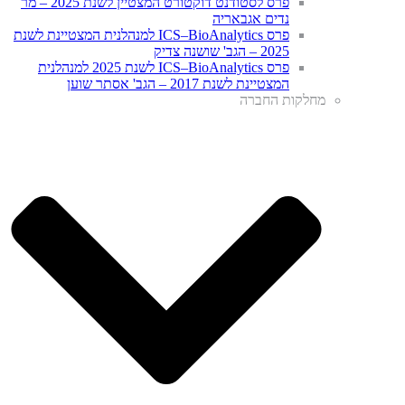
פרס לסטודנט דוקטורט המצטיין לשנת 2025 – מר
נדים אגבאריה
פרס ICS–BioAnalytics למנהלנית המצטיינת לשנת
2025 – הגב' שושנה צדיק
פרס ICS–BioAnalytics לשנת 2025 למנהלנית
המצטיינת לשנת 2017 – הגב' אסתר שוען
מחלקות החברה