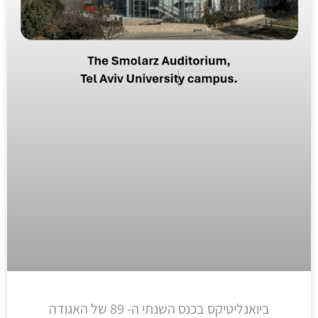
ביואנליטיקס בכנס השנתי ה- 89 של האגודה