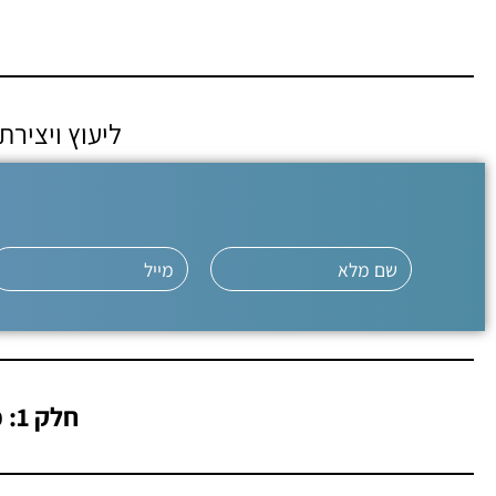
ליעוץ ויציר
חלק 1: כללי - מרכיבי מערכת למדידות PH