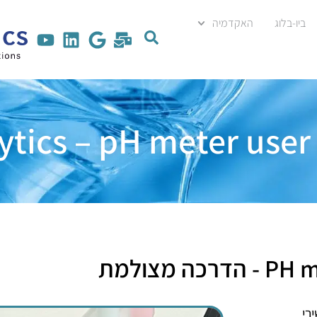
ביו-בלוג
האקדמיה
ytics – pH meter user 
הדרכה מצולמת
ירי