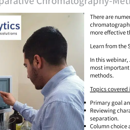
parative Chromatography-Me
There are nume
chromatography
more effective 
Learn from the S
In this webinar,
most important 
methods.
Topics covered 
Primary goal a
Reviewing chara
separation.
Column choice a