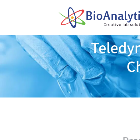
Teledyn
C