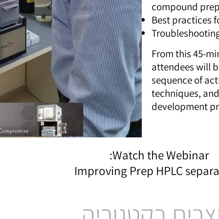
compound prepa
Best practices 
Troubleshooting
From this 45-mi
attendees will b
sequence of act
techniques, an
development pr
Watch the Webinar:
Improving Prep HPLC separa
צרים בקטגוריה