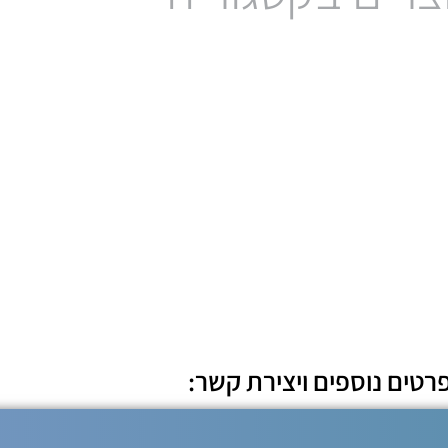
sh
Preparative HPLC
+NextGen 300
AccqPrep 150
לעמוד המוצר
לע
רטים נוספים ויצירת קשר: