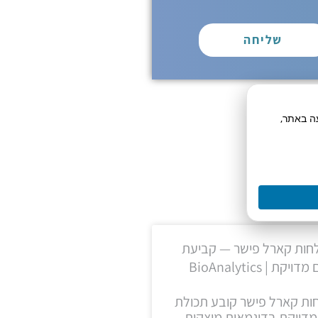
שליחה
תח תנועה באתר,
חות קארל פישר — קביעת
ויקת | BioAnalytics
ות קארל פישר קובע תכולת
מדויקת בדוגמאות מוצקות,