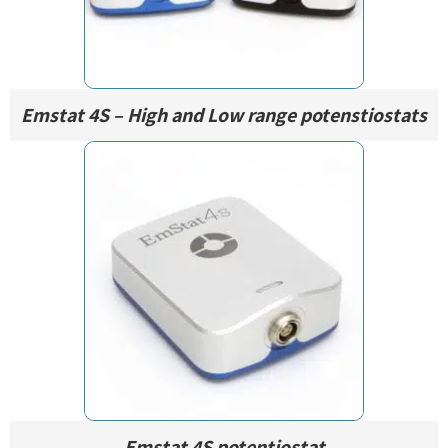
Emstat 4S – High and Low range potenstiostats
Emstat 4S potentiostat