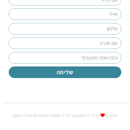
שליחה
פותח ב-
על ידי דיגימה
עוצב על ידי סטודיו lowtech
הצהרת נגישות