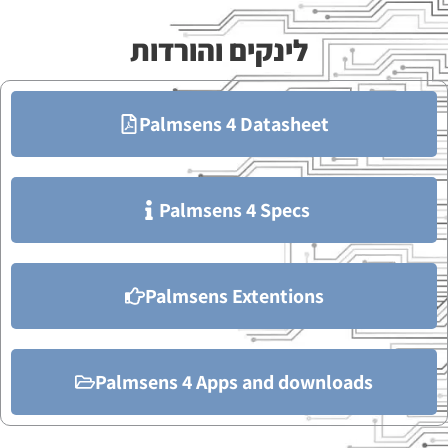
לינקים והורדות
Palmsens 4 Datasheet
Palmsens 4 Specs
Palmsens Extentions
Palmsens 4 Apps and downloads