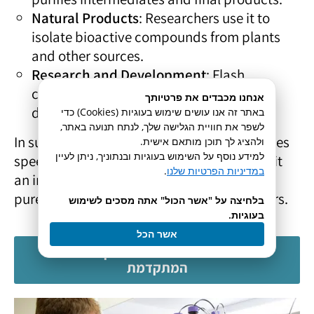
Natural Products
: Researchers use it to
isolate bioactive compounds from plants
and other sources.
Research and Development
: Flash
chromatography aids in compound
אנחנו מכבדים את פרטיותך
discovery and optimization.
באתר זה אנו עושים שימוש בעוגיות (Cookies) כדי
לשפר את חוויית הגלישה שלך, לנתח תנועה באתר,
In summary, flash chromatography combines
ולהציג לך תוכן מותאם אישית.
למידע נוסף על השימוש בעוגיות ובנתוניך, ניתן לעיין
speed, efficiency, and automation, making it
במדיניות הפרטיות שלנו
.
an indispensable tool for scientists seeking
pure compounds in their research endeavors.
בלחיצה על "אשר הכול" אתה מסכים לשימוש
בעוגיות.
אשר הכל
לפרטים נוספים על מערכת הקומביפלאש
המתקדמת